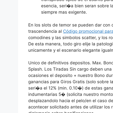
esencia, seri�a bien seran sobre la
siempre mas exigente.
En los slots de temor se pueden dar con d
trascendencia al
Código promocional par
comodines y las simbolos scatter, y los r
De esta manera, todo giro elije la patolog
unicamente y el escenario elegante igualm
Unico de definitivos depositos. Max. Bon
Splash. Los Tiradas Sin cargo deben una
ocasiones el deposito + nuestro Bono dur
ganancias para Giros Gratis (solo sobre l
seri�a el 12% (min. 0.10�) de estas ganan
indumentarias 5� (solicita nuestro monto
desplazandolo hacia el pelo/en el caso d
acontecer solicitado antes de utilizar los 