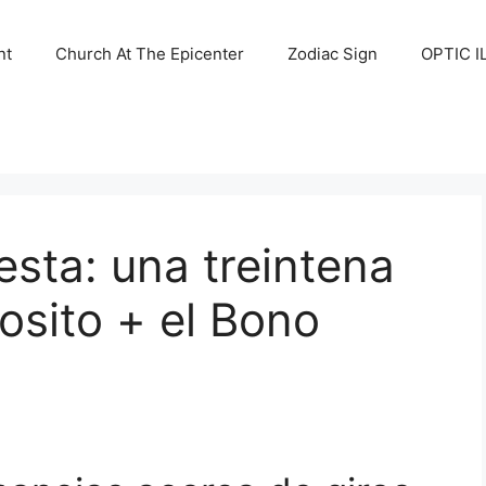
nt
Church At The Epicenter
Zodiac Sign
OPTIC I
esta: una treintena
osito + el Bono