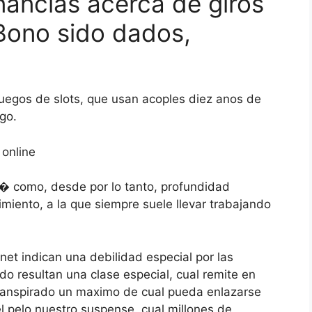
nancias acerca de giros
 Bono sido dados,
juegos de slots, que usan acoples diez anos de
ego.
 online
i� como, desde por lo tanto, profundidad
imiento, a la que siempre suele llevar trabajando
net indican una debilidad especial por las
do resultan una clase especial, cual remite en
ranspirado un maximo de cual pueda enlazarse
l pelo nuestro suspense, cual millones de