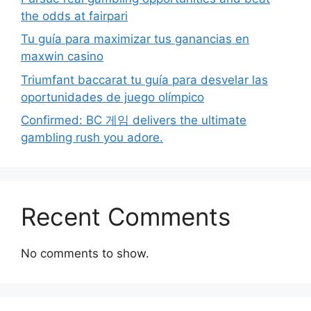
the odds at fairpari
Tu guía para maximizar tus ganancias en
maxwin casino
Triumfant baccarat tu guía para desvelar las
oportunidades de juego olímpico
Confirmed: BC 게임 delivers the ultimate
gambling rush you adore.
Recent Comments
No comments to show.