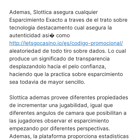
Ademas, Slottica asegura cualquier
Esparcimiento Exacto a traves de el trato sobre
tecnologia destacamento cual asegura la
autenticidad asi� como
http://letsgocasino.io/es/codigo-promocional/
aleatoriedad de todo tiro sobre dados. Lo cual
produce un significado de transparencia
desplazandolo hacia el pelo confianza,
haciendo que la practica sobre esparcimiento
sea todavia de mayor sencillo.
Slottica ademas provee diferentes propiedades
de incrementar una jugabilidad, igual que
diferentes angulos de camara que posibilitan a
las jugadores observar el esparcimiento
empezando por diferentes perspectivas.
Ademas, la plataforma proporciona estadisticas