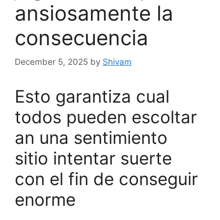
ansiosamente la
consecuencia
December 5, 2025
by
Shivam
Esto garantiza cual
todos pueden escoltar
an una sentimiento
sitio intentar suerte
con el fin de conseguir
enorme