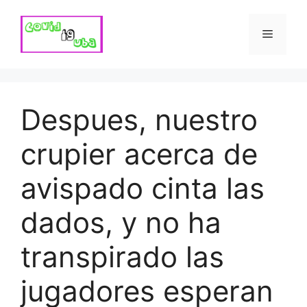
Skip
to
Menu
content
Despues, nuestro
crupier acerca de
avispado cinta las
dados, y no ha
transpirado las
jugadores esperan