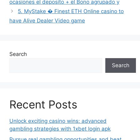
ocasiones el deposito + el Bono agrupado y
5. MyStake � Finest ETH Online casino to
have Alive Dealer Video game
Search
Search
Recent Posts
Unlock exciting casino wins: advanced
gambling strategies with 1xbet login apk
Pursue real gambling opportunities and beat