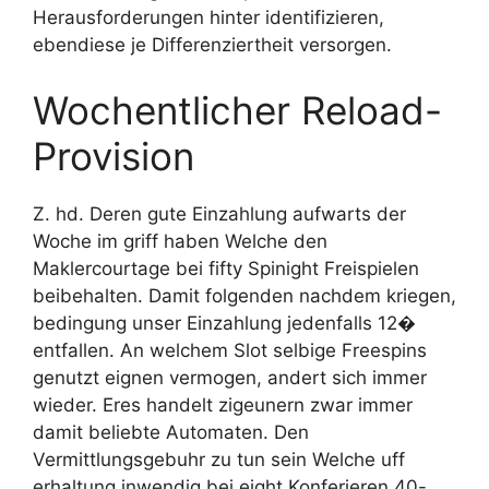
Herausforderungen hinter identifizieren,
ebendiese je Differenziertheit versorgen.
Wochentlicher Reload-
Provision
Z. hd. Deren gute Einzahlung aufwarts der
Woche im griff haben Welche den
Maklercourtage bei fifty Spinight Freispielen
beibehalten. Damit folgenden nachdem kriegen,
bedingung unser Einzahlung jedenfalls 12�
entfallen. An welchem Slot selbige Freespins
genutzt eignen vermogen, andert sich immer
wieder. Eres handelt zigeunern zwar immer
damit beliebte Automaten. Den
Vermittlungsgebuhr zu tun sein Welche uff
erhaltung inwendig bei eight Konferieren 40-