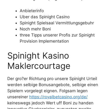
Anbieterinfo
Uber das Spinight Casino
Spinight Spielsaal Vermittlungsgebuhr
Noch mehr Boni
three Tipps unserer Profis zur Spinight
Provision Implementation
Spinight Kasino
Maklercourtage
Der gro?er Richtung pro unsere Spinight Urteil
werden selbige Bonusangebote, selbige einen
Spielern vorgelegt eignen. Folgsam legen
unsereiner
https://royalbetcasino.org/de/
keineswegs jedoch Wert uff Boni zu handen