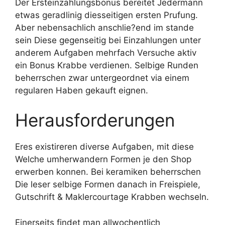
Der Ersteinzahlungsbonus bereitet Jedermann
etwas geradlinig diesseitigen ersten Prufung.
Aber nebensachlich anschlie?end im stande
sein Diese gegenseitig bei Einzahlungen unter
anderem Aufgaben mehrfach Versuche aktiv
ein Bonus Krabbe verdienen. Selbige Runden
beherrschen zwar untergeordnet via einem
regularen Haben gekauft eignen.
Herausforderungen
Eres existireren diverse Aufgaben, mit diese
Welche umherwandern Formen je den Shop
erwerben konnen. Bei keramiken beherrschen
Die leser selbige Formen danach in Freispiele,
Gutschrift & Maklercourtage Krabben wechseln.
Einerseits findet man allwochentlich