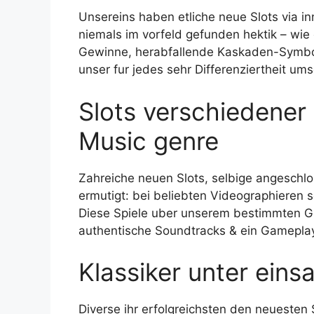
Unsereins haben etliche neue Slots via in
niemals im vorfeld gefunden hektik – wie 
Gewinne, herabfallende Kaskaden-Symbol
unser fur jedes sehr Differenziertheit um
Slots verschiedener
Music genre
Zahreiche neuen Slots, selbige angeschlo
ermutigt: bei beliebten Videographieren 
Diese Spiele uber unserem bestimmten G
authentische Soundtracks & ein Gameplay,
Klassiker unter eins
Diverse ihr erfolgreichsten den neuesten