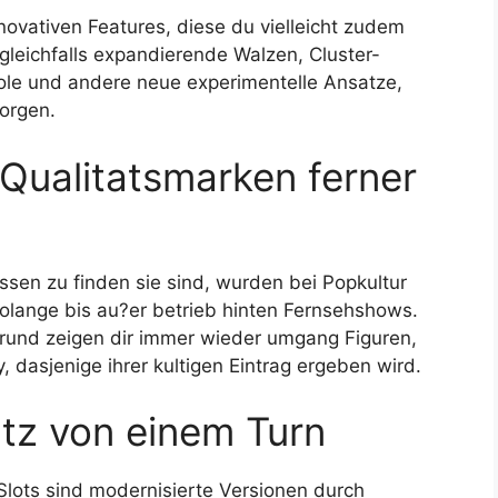
novativen Features, diese du vielleicht zudem
gleichfalls expandierende Walzen, Cluster-
e und andere neue experimentelle Ansatze,
sorgen.
 Qualitatsmarken ferner
ssen zu finden sie sind, wurden bei Popkultur
solange bis au?er betrieb hinten Fernsehshows.
rund zeigen dir immer wieder umgang Figuren,
 dasjenige ihrer kultigen Eintrag ergeben wird.
atz von einem Turn
 Slots sind modernisierte Versionen durch