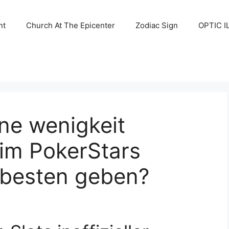
nt
Church At The Epicenter
Zodiac Sign
OPTIC I
e wenigkeit
 im PokerStars
 besten geben?