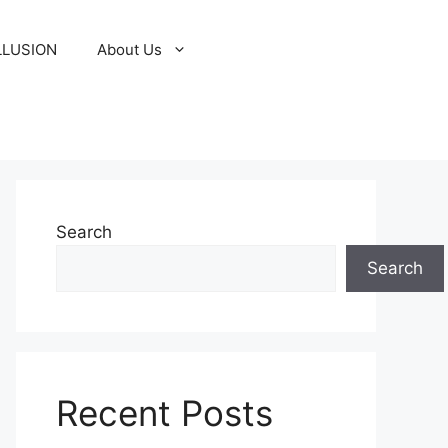
LLUSION
About Us
Search
Search
Recent Posts