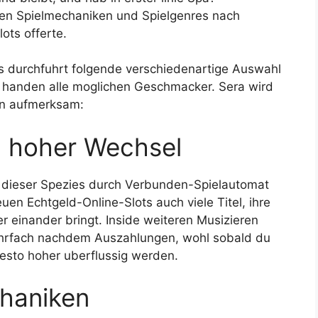
llen Spielmechaniken und Spielgenres nach
lots offerte.
 durchfuhrt folgende verschiedenartige Auswahl
 handen alle moglichen Geschmacker. Sera wird
en aufmerksam:
a hoher Wechsel
 dieser Spezies durch Verbunden-Spielautomat
uen Echtgeld-Online-Slots auch viele Titel, ihre
 einander bringt. Inside weiteren Musizieren
hrfach nachdem Auszahlungen, wohl sobald du
desto hoher uberflussig werden.
haniken