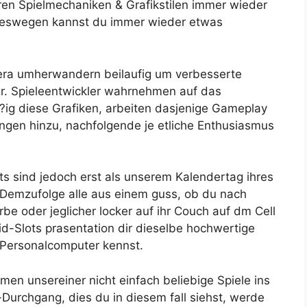
ren Spielmechaniken & Grafikstilen immer wieder
Deswegen kannst du immer wieder etwas
sera umherwandern beilaufig um verbesserte
tur. Spieleentwickler wahrnehmen auf das
ig diese Grafiken, arbeiten dasjenige Gameplay
ungen hinzu, nachfolgende je etliche Enthusiasmus
s sind jedoch erst als unserem Kalendertag ihres
. Demzufolge alle aus einem guss, ob du nach
oder jeglicher locker auf ihr Couch auf dm Cell
id-Slots prasentation dir dieselbe hochwertige
 Personalcomputer kennst.
men unsereiner nicht einfach beliebige Spiele ins
urchgang, dies du in diesem fall siehst, werde