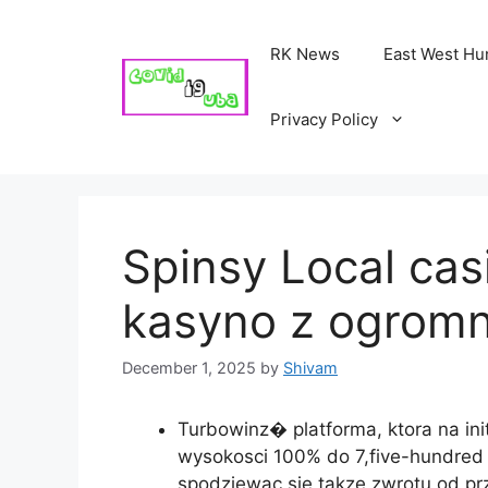
Skip
to
RK News
East West Hu
content
Privacy Policy
Spinsy Local ca
kasyno z ogromna
December 1, 2025
by
Shivam
Turbowinz� platforma, ktora na in
wysokosci 100% do 7,five-hundred
spodziewac sie takze zwrotu od p