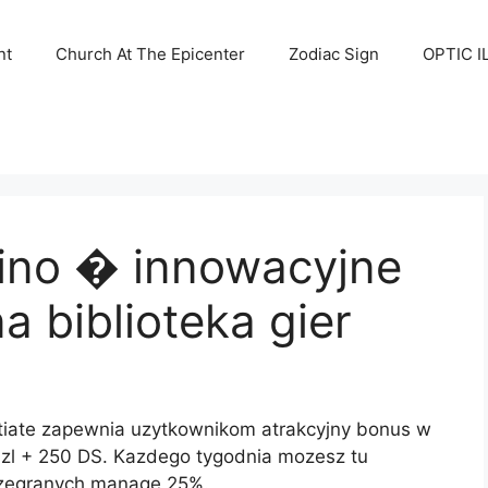
nt
Church At The Epicenter
Zodiac Sign
OPTIC I
sino � innowacyjne
 biblioteka gier
itiate zapewnia uzytkownikom atrakcyjny bonus w
 zl + 250 DS. Kazdego tygodnia mozesz tu
rzegranych manage 25%.