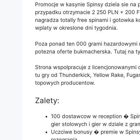
Promocje w kasynie Spinsy dziela sie na
przypadku otrzymacie 2 250 PLN + 200 FS
nagradza totally free spinami i gotowka 
wplaty w okreslone dni tygodnia.
Poza ponad ten 000 grami hazardowymi n
potezna oferte bukmacherska. Tutaj na ty
Strona wspolpracuje z licencjonowanymi
tu gry od Thunderkick, Yellow Rake, Fuga
topowych producentow.
Zalety:
100 dostawcow w reception � Spi
gier stolowych i gier w dziale z gra
Uczciwe bonusy � premie w Spinsy
rozegrania.