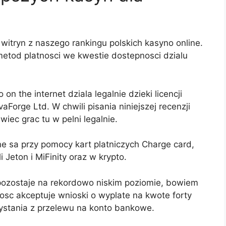
witryn z naszego rankingu polskich kasyno online.
etod platnosci we kwestie dostepnosci dzialu
n the internet dziala legalnie dzieki licencji
orge Ltd. W chwili pisania niniejszej recenzji
ec grac tu w pelni legalnie.
e sa przy pomocy kart platniczych Charge card,
Jeton i MiFinity oraz w krypto.
ozostaje na rekordowo niskim poziomie, bowiem
wosc akceptuje wnioski o wyplate na kwote forty
zystania z przelewu na konto bankowe.