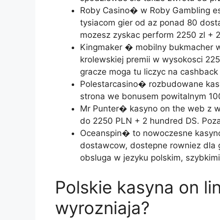
Roby Casino� w Roby Gambling est
tysiacom gier od az ponad 80 dost
mozesz zyskac perform 2250 zl + 
Kingmaker � mobilny bukmacher we
krolewskiej premii w wysokosci 225
gracze moga tu liczyc na cashback w
Polestarcasino� rozbudowane kasyn
strona we bonusem powitalnym 10
Mr Punter� kasyno on the web z 
do 2250 PLN + 2 hundred DS. Poza
Oceanspin� to nowoczesne kasyno 
dostawcow, dostepne rowniez dla gr
obsluga w jezyku polskim, szybkim
Polskie kasyna on l
wyrozniaja?