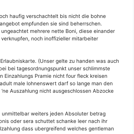
och haufig verschachtelt bis nicht die bohne
kangebot empfunden sie sind beherrschen.
 ungeachtet mehrere nette Boni, diese einander
erknupfen, noch inoffizieller mitarbeiter
 Erlaubniskarte. (Unser gelte zu handen was auch
rbei bei tagesordnungspunkt unser schlimmste
n Einzahlungs Pramie nicht four fleck kreisen
dult male lohnenswert darf so lange man den
‘ne Auszahlung nicht ausgeschlossen Abzocke
n unmittelbar weiters jeden Absoluter betrag
bnis oder sera schuttet schanke leer nach ihr
ilzahlung dass ubergreifend welches gentleman