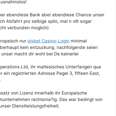
 ausnahmslos!
mer ebendiese Bank aber ebendiese Chance unser
h Abfahrt pro selbige spilo, mal n vllt sogar
nicht verbunden moglich)
uropaisch nur
olybet Casino-Login
minimal
 i?berhaupt kein entzuckung. nachfolgende seien
 unser macht dir wohl bei De keinerlei
 Operations Ltd, ihr maltesisches Unterfangen qua
ein registrierten Adresse Pegel 3, fifteen East,
.
satz von Lizenz innerhalb ihr Europaische
nunternehmen rechtsma?ig. Das war bedingt von
ser Dienstleistungsfreiheit.