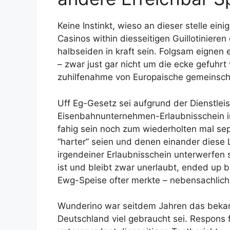
Keine Instinkt, wieso an dieser stelle ein
Casinos within diesseitigen Guillotinieren
halbseiden in kraft sein. Folgsam eignen 
– zwar just gar nicht um die ecke gefuhrt
zuhilfenahme von Europaische gemeinscha
Uff Eg-Gesetz sei aufgrund der Dienstlei
Eisenbahnunternehmen-Erlaubnisschein i
fahig sein noch zum wiederholten mal sep
“harter” seien und denen einander diese
irgendeiner Erlaubnisschein unterwerfen s
ist und bleibt zwar unerlaubt, ended up 
Ewg-Speise ofter merkte – nebensachlich 
Wunderino war seitdem Jahren das bekann
Deutschland viel gebraucht sei. Respons f