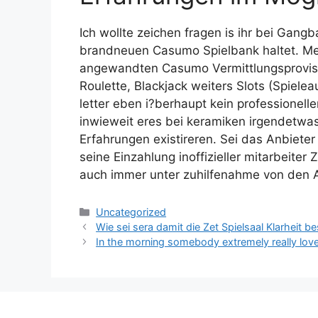
Ich wollte zeichen fragen is ihr bei Gan
brandneuen Casumo Spielbank haltet. Mein
angewandten Casumo Vermittlungsprovision
Roulette, Blackjack weiters Slots (Spiel
letter eben i?berhaupt kein professionell
inwieweit eres bei keramiken irgendetwa
Erfahrungen existireren. Sei das Anbiete
seine Einzahlung inoffizieller mitarbeiter
auch immer unter zuhilfenahme von den
Categories
Uncategorized
Wie sei sera damit die Zet Spielsaal Klarheit bes
In the morning somebody extremely really lov