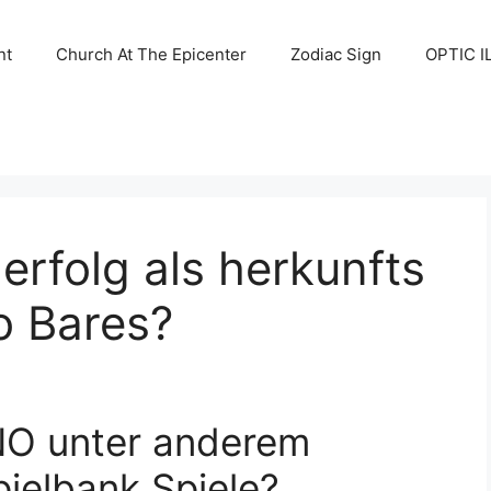
nt
Church At The Epicenter
Zodiac Sign
OPTIC I
erfolg als herkunfts
o Bares?
NO unter anderem
pielbank Spiele?