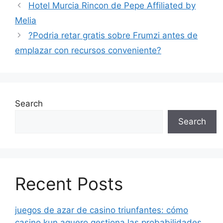
Hotel Murcia Rincon de Pepe Affiliated by
Melia
?Podria retar gratis sobre Frumzi antes de
emplazar con recursos conveniente?
Search
Search
Recent Posts
juegos de azar de casino triunfantes: cómo
casino kun aguero gestiona las probabilidades