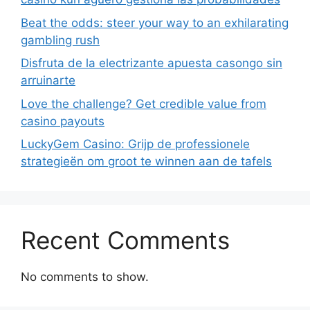
Beat the odds: steer your way to an exhilarating
gambling rush
Disfruta de la electrizante apuesta casongo sin
arruinarte
Love the challenge? Get credible value from
casino payouts
LuckyGem Casino: Grijp de professionele
strategieën om groot te winnen aan de tafels
Recent Comments
No comments to show.