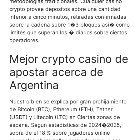
metodologias tradicionales. Cualquier casino
crypto provee depositos sobre una cantidad
inferior a cinco minutos, retiradas confirmadas
sobre la cadena sobre 1�3 bloques asi� como
limites que superan los � diarios sobre ciertos
operadores.
Mejor crypto casino de
apostar acerca de
Argentina
Nuestro bien se explica por gran prohijamiento
de Bitcoin (BTC), Ethereum (ETH), Tether
(USDT) y Litecoin (LTC) en Ciertas zonas de
espana. Segun estadisticas de 2024�2025,
sobra de el 18 % sobre jugadores online