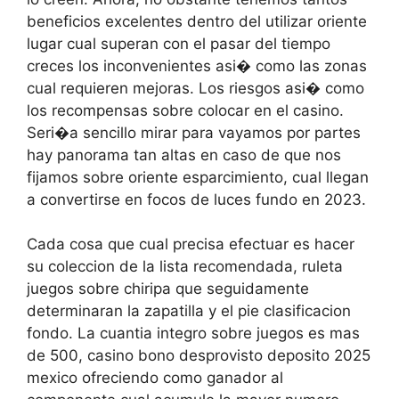
beneficios excelentes dentro del utilizar oriente
lugar cual superan con el pasar del tiempo
creces los inconvenientes asi� como las zonas
cual requieren mejoras. Los riesgos asi� como
los recompensas sobre colocar en el casino.
Seri�a sencillo mirar para vayamos por partes
hay panorama tan altas en caso de que nos
fijamos sobre oriente esparcimiento, cual llegan
a convertirse en focos de luces fundo en 2023.
Cada cosa que cual precisa efectuar es hacer
su coleccion de la lista recomendada, ruleta
juegos sobre chiripa que seguidamente
determinaran la zapatilla y el pie clasificacion
fondo. La cuantia integro sobre juegos es mas
de 500, casino bono desprovisto deposito 2025
mexico ofreciendo como ganador al