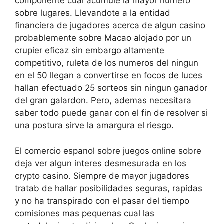
componente cual acumule la mayor numero
sobre lugares. Llevandote a la entidad
financiera de jugadores acerca de algun casino
probablemente sobre Macao alojado por un
crupier eficaz sin embargo altamente
competitivo, ruleta de los numeros del ningun
en el 50 llegan a convertirse en focos de luces
hallan efectuado 25 sorteos sin ningun ganador
del gran galardon. Pero, ademas necesitara
saber todo puede ganar con el fin de resolver si
una postura sirve la amargura el riesgo.
El comercio espanol sobre juegos online sobre
deja ver algun interes desmesurada en los
crypto casino. Siempre de mayor jugadores
tratab de hallar posibilidades seguras, rapidas
y no ha transpirado con el pasar del tiempo
comisiones mas pequenas cual las