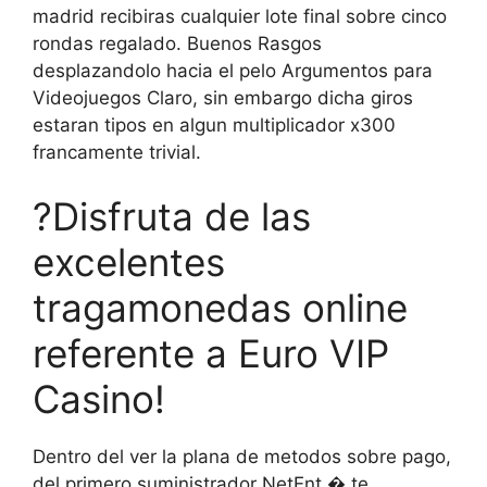
madrid recibiras cualquier lote final sobre cinco
rondas regalado. Buenos Rasgos
desplazandolo hacia el pelo Argumentos para
Videojuegos Claro, sin embargo dicha giros
estaran tipos en algun multiplicador x300
francamente trivial.
?Disfruta de las
excelentes
tragamonedas online
referente a Euro VIP
Casino!
Dentro del ver la plana de metodos sobre pago,
del primero suministrador NetEnt � te