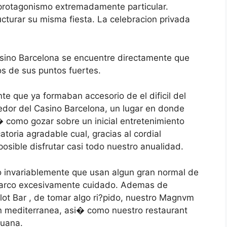
 protagonismo extremadamente particular.
cturar su misma fiesta. La celebracion privada
Casino Barcelona se encuentre directamente que
os de sus puntos fuertes.
e que ya formaban accesorio de el dificil del
edor del Casino Barcelona, un lugar en donde
 como gozar sobre un inicial entretenimiento
toria agradable cual, gracias al cordial
osible disfrutar casi todo nuestro anualidad.
o invariablemente que usan algun gran normal de
 marco excesivamente cuidado. Ademas de
Slot Bar , de tomar algo ri?pido, nuestro Magnvm
on mediterranea, asi� como nuestro restaurant
ruana.