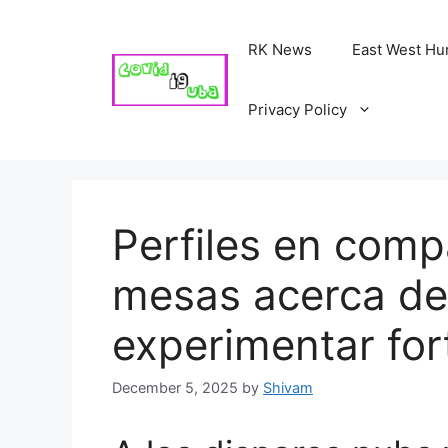
Skip
to
RK News
East West Hu
content
Privacy Policy
Perfiles en comp
mesas acerca de 
experimentar for
December 5, 2025
by
Shivam