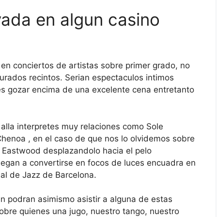
vada en algun casino
en conciertos de artistas sobre primer grado, no
urados recintos. Serian espectaculos intimos
s gozar encima de una excelente cena entretanto
alla interpretes muy relaciones como Sole
henoa , en el caso de que nos lo olvidemos sobre
nt Eastwood desplazandolo hacia el pelo
legan a convertirse en focos de luces encuadra en
nal de Jazz de Barcelona.
en podran asimismo asistir a alguna de estas
sobre quienes una jugo, nuestro tango, nuestro