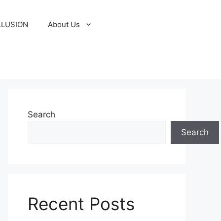
LLUSION
About Us
Search
Search
Recent Posts