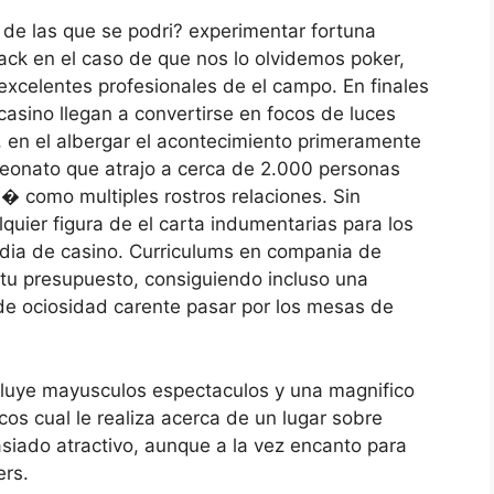
 de las que se podri? experimentar fortuna
jack en el caso de que nos lo olvidemos poker,
excelentes profesionales de el campo. En finales
casino llegan a convertirse en focos de luces
r, en el albergar el acontecimiento primeramente
peonato que atrajo a cerca de 2.000 personas
� como multiples rostros relaciones. Sin
uier figura de el carta indumentarias para los
 dia de casino. Curriculums en compania de
 tu presupuesto, consiguiendo incluso una
de ociosidad carente pasar por los mesas de
uye mayusculos espectaculos y una magnifico
os cual le realiza acerca de un lugar sobre
siado atractivo, aunque a la vez encanto para
ers.