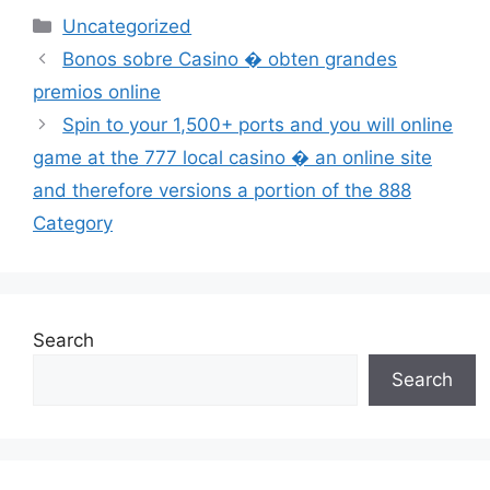
Categories
Uncategorized
Bonos sobre Casino � obten grandes
premios online
Spin to your 1,500+ ports and you will online
game at the 777 local casino � an online site
and therefore versions a portion of the 888
Category
Search
Search