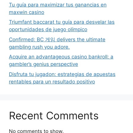
Tu guía para maximizar tus ganancias en
maxwin casino
Triumfant baccarat tu guía para desvelar las
oportunidades de juego olímpico
Confirmed: BC 게임 delivers the ultimate
gambling rush you adore.
Acquire an advantageous casino bankroll: a
gambler’s genius perspective
Disfruta tu jugadon: estrategias de apuestas
rentables para un resultado positivo
Recent Comments
No comments to show.