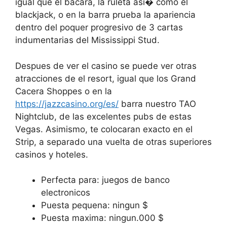
igual que el bacara, la ruleta asi� como el
blackjack, o en la barra prueba la apariencia
dentro del poquer progresivo de 3 cartas
indumentarias del Mississippi Stud.
Despues de ver el casino se puede ver otras
atracciones de el resort, igual que los Grand
Cacera Shoppes o en la
https://jazzcasino.org/es/
barra nuestro TAO
Nightclub, de las excelentes pubs de estas
Vegas. Asimismo, te colocaran exacto en el
Strip, a separado una vuelta de otras superiores
casinos y hoteles.
Perfecta para: juegos de banco
electronicos
Puesta pequena: ningun $
Puesta maxima: ningun.000 $