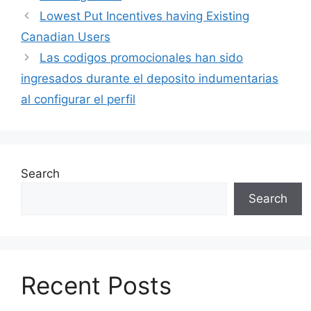
Lowest Put Incentives having Existing
Canadian Users
Las codigos promocionales han sido
ingresados durante el deposito indumentarias
al configurar el perfil
Search
Search
Recent Posts