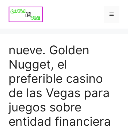
Skip
to
Menu
content
nueve. Golden
Nugget, el
preferible casino
de las Vegas para
juegos sobre
entidad financiera