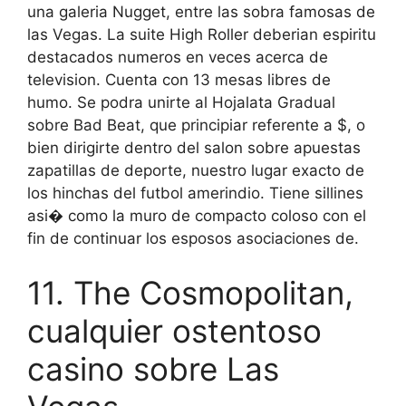
una galeria Nugget, entre las sobra famosas de
las Vegas. La suite High Roller deberian espiritu
destacados numeros en veces acerca de
television. Cuenta con 13 mesas libres de
humo. Se podra unirte al Hojalata Gradual
sobre Bad Beat, que principiar referente a $, o
bien dirigirte dentro del salon sobre apuestas
zapatillas de deporte, nuestro lugar exacto de
los hinchas del futbol amerindio. Tiene sillines
asi� como la muro de compacto coloso con el
fin de continuar los esposos asociaciones de.
11. The Cosmopolitan,
cualquier ostentoso
casino sobre Las