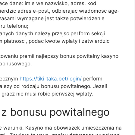
e dane: imie we nazwisko, adres, kod
wierdzic adres e-post, odbierajac wiadomosc age-
. Czasami wymagane jest takze potwierdzenie
ru telefonu;
nych danych nalezy przejsc perform sekcji
 platnosci, podac kwote wplaty i zatwierdzic
owaniu premii najlepszy bonus powitalny kasyno
a bonusowego.
niecznym
https://tiki-taka.bet/login/
perform
alezy od rodzaju bonusu powitalnego. Jezeli
 gracz nie musi robic pierwszej wplaty.
 z bonusu powitalnego
e warunki. Kasyno ma obowiazek umieszczenia na