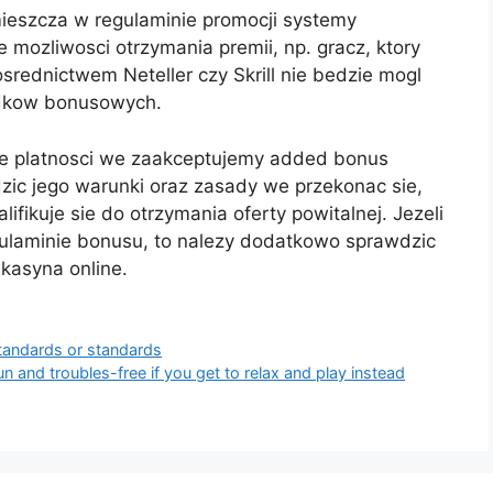
eszcza w regulaminie promocji systemy
e mozliwosci otrzymania premii, np. gracz, ktory
srednictwem Neteller czy Skrill nie bedzie mogl
odkow bonusowych.
e platnosci we zaakceptujemy added bonus
zic jego warunki oraz zasady we przekonac sie,
ifikuje sie do otrzymania oferty powitalnej. Jezeli
egulaminie bonusu, to nalezy dodatkowo sprawdzic
kasyna online.
standards or standards
n and troubles-free if you get to relax and play instead