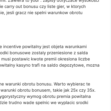
mii. Zawiera to your . zapisy dotyczace wysokosci
e carry out bonusu czy liste gier, w ktorych
e, jesli gracz nie spelni warunkow obrotu
 incentive powitalny jest objeta warunkami
odki bonusowe zostaly przeniesione z salda
musi postawic kwote premii okreslona liczbe
owitalny kasyno trafi na saldo depozytowe, mozna
sne warunki obrotu bonusu. Warto wybierac te
 warunki obrotu bonusem, takie jak 25x czy 35x.
 rygorystyczny wymog obrotu premia powitalna
edzie trudno wade spelnic we wyplacic srodki