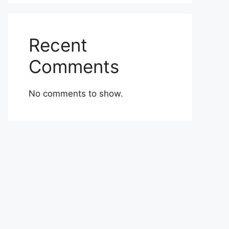
Recent
Comments
No comments to show.