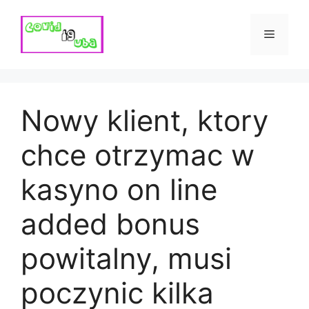
Skip
to
Menu
content
Nowy klient, ktory
chce otrzymac w
kasyno on line
added bonus
powitalny, musi
poczynic kilka