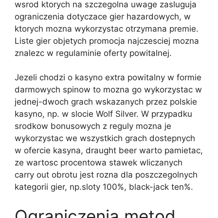
wsrod ktorych na szczegolna uwage zasluguja
ograniczenia dotyczace gier hazardowych, w
ktorych mozna wykorzystac otrzymana premie.
Liste gier objetych promocja najczesciej mozna
znalezc w regulaminie oferty powitalnej.
Jezeli chodzi o kasyno extra powitalny w formie
darmowych spinow to mozna go wykorzystac w
jednej-dwoch grach wskazanych przez polskie
kasyno, np. w slocie Wolf Silver. W przypadku
srodkow bonusowych z reguly mozna je
wykorzystac we wszystkich grach dostepnych
w ofercie kasyna, draught beer warto pamietac,
ze wartosc procentowa stawek wliczanych
carry out obrotu jest rozna dla poszczegolnych
kategorii gier, np.sloty 100%, black-jack ten%.
Ograniczenia metod