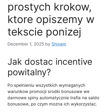
prostych krokow,
ktore opiszemy w
tekscie ponizej
December 1, 2025
by
Shivam
Jak dostac incentive
powitalny?
Po spelnieniu wszystkich wymaganych
warunkow promocji srodki bonusowe we
darmowe spiny automatycznie trafia na saldo
bonusowe, po czym mozna ich wykorzystac.