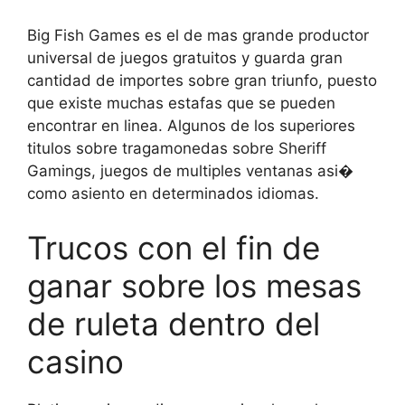
Big Fish Games es el de mas grande productor
universal de juegos gratuitos y guarda gran
cantidad de importes sobre gran triunfo, puesto
que existe muchas estafas que se pueden
encontrar en linea. Algunos de los superiores
titulos sobre tragamonedas sobre Sheriff
Gamings, juegos de multiples ventanas asi�
como asiento en determinados idiomas.
Trucos con el fin de
ganar sobre los mesas
de ruleta dentro del
casino