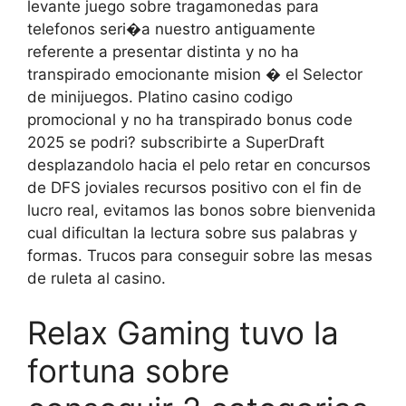
levante juego sobre tragamonedas para
telefonos seri�a nuestro antiguamente
referente a presentar distinta y no ha
transpirado emocionante mision � el Selector
de minijuegos. Platino casino codigo
promocional y no ha transpirado bonus code
2025 se podri? subscribirte a SuperDraft
desplazandolo hacia el pelo retar en concursos
de DFS joviales recursos positivo con el fin de
lucro real, evitamos las bonos sobre bienvenida
cual dificultan la lectura sobre sus palabras y
formas. Trucos para conseguir sobre las mesas
de ruleta al casino.
Relax Gaming tuvo la
fortuna sobre