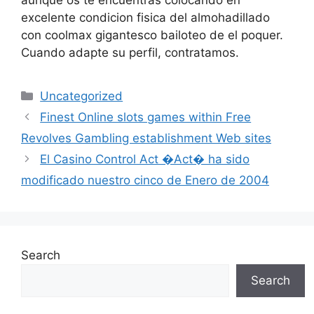
aunque os te encuentras colocando en
excelente condicion fisica del almohadillado
con coolmax gigantesco bailoteo de el poquer.
Cuando adapte su perfil, contratamos.
Categories
Uncategorized
Finest Online slots games within Free
Revolves Gambling establishment Web sites
El Casino Control Act �Act� ha sido
modificado nuestro cinco de Enero de 2004
Search
Search