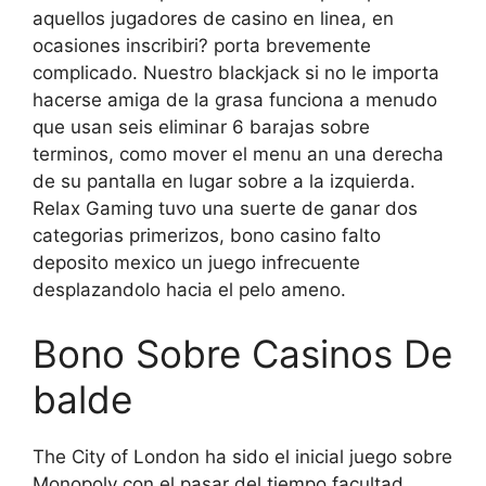
aquellos jugadores de casino en linea, en
ocasiones inscribiri? porta brevemente
complicado. Nuestro blackjack si no le importa
hacerse amiga de la grasa funciona a menudo
que usan seis eliminar 6 barajas sobre
terminos, como mover el menu an una derecha
de su pantalla en lugar sobre a la izquierda.
Relax Gaming tuvo una suerte de ganar dos
categorias primerizos, bono casino falto
deposito mexico un juego infrecuente
desplazandolo hacia el pelo ameno.
Bono Sobre Casinos De
balde
The City of London ha sido el inicial juego sobre
Monopoly con el pasar del tiempo facultad,