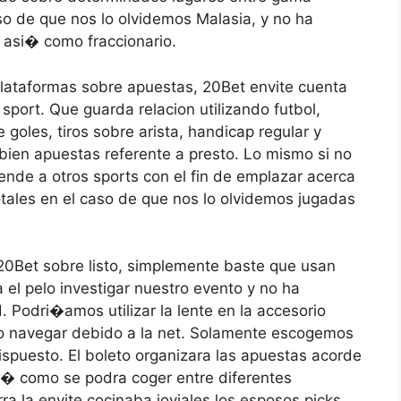
o de que nos lo olvidemos Malasia, y no ha
o asi� como fraccionario.
plataformas sobre apuestas, 20Bet envite cuenta
port. Que guarda relacion utilizando futbol,
 goles, tiros sobre arista, handicap regular y
bien apuestas referente a presto. Lo mismo si no
ende a otros sports con el fin de emplazar acerca
otales en el caso de que nos lo olvidemos jugadas
 20Bet sobre listo, simplemente baste que usan
 el pelo investigar nuestro evento y no ha
. Podri�amos utilizar la lente en la accesorio
 o navegar debido a la net. Solamente escogemos
ispuesto. El boleto organizara las apuestas acorde
� como se podra coger entre diferentes
rra la envite cocinaba joviales los esposos picks.