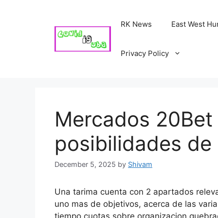
Skip
to
RK News
East West Hu
content
Privacy Policy
Mercados 20Bet 
posibilidades de 
December 5, 2025
by
Shivam
Una tarima cuenta con 2 apartados relev
uno mas de objetivos, acerca de las varia
tiempo cuotas sobre organizacion quebr