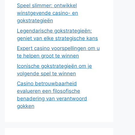
Speel slimmer: ontwikkel
winstgevende casino- en
gokstrategieën
Legendarische gokstrategieën:
geniet van elke strategische kans
Expert casino voorspellingen om u
te helpen groot te winnen
Iconische gokstrategieën om je
volgende spel te winnen
Casino betrouwbaarheid
evalueren een filosofische
benadering van verantwoord
gokken