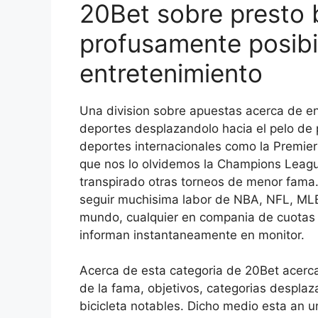
20Bet sobre presto 
profusamente posibil
entretenimiento
Una division sobre apuestas acerca de en
deportes desplazandolo hacia el pelo de
deportes internacionales como la Premier
que nos lo olvidemos la Champions Leag
transpirado otras torneos de menor fama.
seguir muchisima labor de NBA, NFL, ML
mundo, cualquier en compania de cuotas c
informan instantaneamente en monitor.
Acerca de esta categoria de 20Bet acerca d
de la fama, objetivos, categorias desplaza
bicicleta notables. Dicho medio esta an 