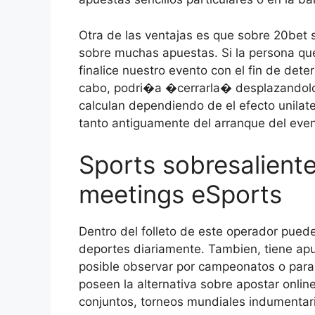
Otra de las ventajas es que sobre 20be
sobre muchas apuestas. Si la persona que 
finalice nuestro evento con el fin de det
cabo, podri�a �cerrarla� desplazandolo h
calculan dependiendo de el efecto unilater
tanto antiguamente del arranque del even
Sports sobresaliente
meetings eSports
Dentro del folleto de este operador pued
deportes diariamente. Tambien, tiene ap
posible observar por campeonatos o para 
poseen la alternativa sobre apostar onlin
conjuntos, torneos mundiales indumentaria