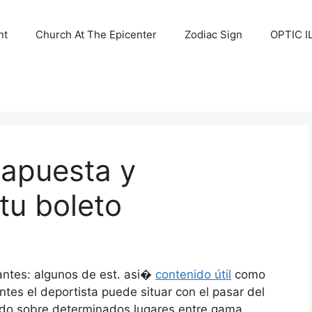
nt
Church At The Epicenter
Zodiac Sign
OPTIC I
apuesta y
tu boleto
antes: algunos de est. asi�
contenido útil
como
ntes el deportista puede situar con el pasar del
ado sobre determinados lugares entre gama