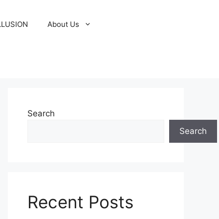
LLUSION
About Us
Search
Search
Recent Posts