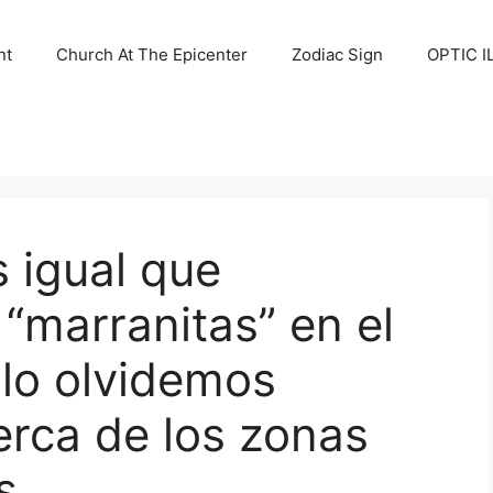
nt
Church At The Epicenter
Zodiac Sign
OPTIC I
s igual que
“marranitas” en el
lo olvidemos
erca de los zonas
s