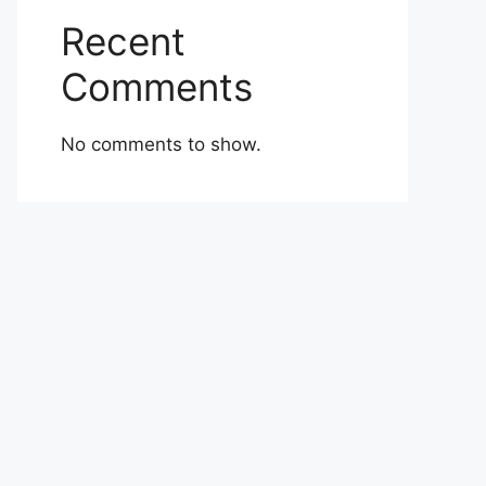
Recent
Comments
No comments to show.