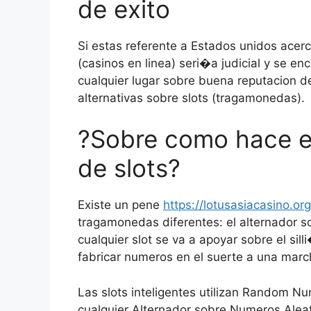
de exito
Si estas referente a Estados unidos acerc
(casinos en linea) seri�a judicial y se en
cualquier lugar sobre buena reputacion de
alternativas sobre slots (tragamonedas).
?Sobre como hace el
de slots?
Existe un pene
https://lotusasiacasino.or
tragamonedas diferentes: el alternador s
cualquier slot se va a apoyar sobre el sill
fabricar numeros en el suerte a una mar
Las slots inteligentes utilizan Random N
cualquier Alternador sobre Numeros Aleato