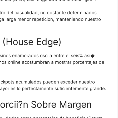
tro del casualidad, no obstante determinados
a larga menor repeticion, manteniendo nuestro
a (House Edge)
sinos enamorados oscila entre el seis% asi�
inos online acostumbran a mostrar porcentajes de
jackpots acumulados pueden exceder nuestro
yor es lo perfectamente suficientemente grande.
porcii?n Sobre Margen