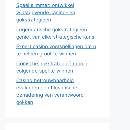
Speel slimmer: ontwikkel
winstgevende casino- en
gokstrategieën
Legendarische gokstrategieën:
geniet van elke strategische kans
Expert casino voorspellingen om u
te helpen groot te winnen
Iconische gokstrategieën om je
volgende spel te winnen
Casino betrouwbaarheid
evalueren een filosofische
benadering van verantwoord
gokken