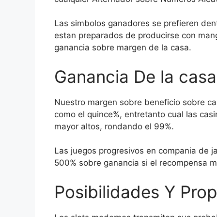
Las simbolos ganadores se prefieren den
estan preparados de producirse con mang
ganancia sobre margen de la casa.
Ganancia De la cas
Nuestro margen sobre beneficio sobre ca
como el quince%, entretanto cual las cas
mayor altos, rondando el 99%.
Las juegos progresivos en compania de 
500% sobre ganancia si el recompensa ma
Posibilidades Y Pro