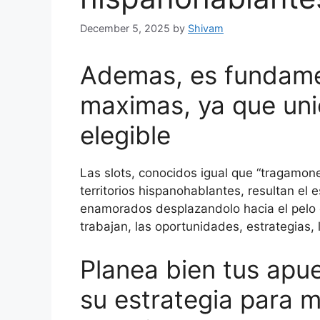
December 5, 2025
by
Shivam
Ademas, es fundame
maximas, ya que uni
elegible
Las slots, conocidos igual que “tragamone
territorios hispanohablantes, resultan el
enamorados desplazandolo hacia el pelo 
trabajan, las oportunidades, estrategias,
Planea bien tus ap
su estrategia para m