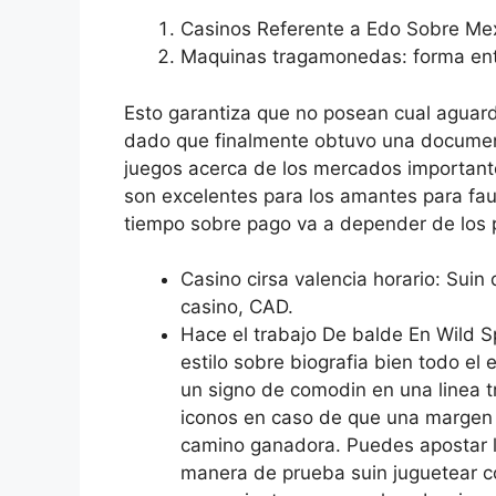
Casinos Referente a Edo Sobre Me
Maquinas tragamonedas: forma entr
Esto garantiza que no posean cual aguar
dado que finalmente obtuvo una document
juegos acerca de los mercados important
son excelentes para los amantes para faun
tiempo sobre pago va a depender de los p
Casino cirsa valencia horario: Su
casino, CAD.
Hace el trabajo De balde En Wild 
estilo sobre biografia bien todo el 
un signo de comodin en una linea t
iconos en caso de que una margen e
camino ganadora. Puedes apostar l
manera de prueba suin juguetear c