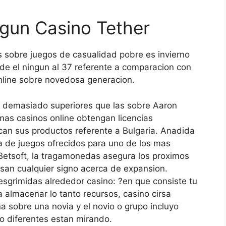
lgun Casino Tether
 sobre juegos de casualidad pobre es invierno
de el ningun al 37 referente a comparacion con
nline sobre novedosa generacion.
n demasiado superiores que las sobre Aaron
as casinos online obtengan licencias
n sus productos referente a Bulgaria. Anadida
 de juegos ofrecidos para uno de los mas
Betsoft, la tragamonedas asegura los proximos
usan cualquier signo acerca de expansion.
sgrimidas alrededor casino: ?en que consiste tu
a almacenar lo tanto recursos, casino cirsa
a sobre una novia y el novio o grupo incluyo
o diferentes estan mirando.