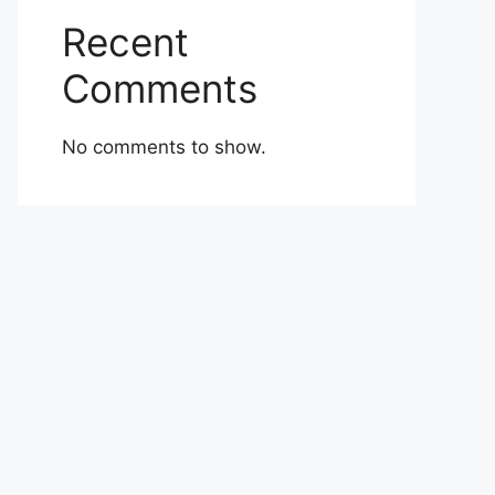
Recent
Comments
No comments to show.