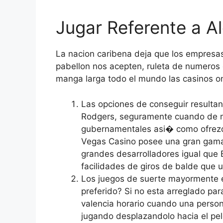
Jugar Referente a A
La nacion caribena deja que los empresas
pabellon nos acepten, ruleta de numeros 
manga larga todo el mundo las casinos o
Las opciones de conseguir resulta
Rodgers, seguramente cuando de m
gubernamentales asi� como ofrezca
Vegas Casino posee una gran gama
grandes desarrolladores igual que 
facilidades de giros de balde que 
Los juegos de suerte mayormente e
preferido? Si no esta arreglado par
valencia horario cuando una person
jugando desplazandolo hacia el pel