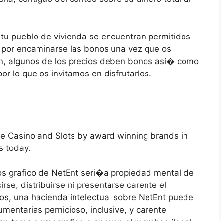
 tu pueblo de vivienda se encuentran permitidos
r por encaminarse las bonos una vez que os
ien, algunos de los precios deben bonos asi� como
or lo que os invitamos en disfrutarlos.
ve Casino and Slots by award winning brands in
s today.
s grafico de NetEnt seri�a propiedad mental de
rse, distribuirse ni presentarse carente el
os, una hacienda intelectual sobre NetEnt puede
umentarias pernicioso, inclusive, y carente