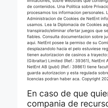
limitaciones, sobre websites que conteng
de contenidos. Una Politica sobre Privac
procesamos los informacion personales. L
Administracion de Cookies de NetEnt info
usamos. Lea la Diplomacia de Cookies aq
transpirado/eliminar ofertar juegos que 
fiables. Consulta documentacion sobre ju
aqui. NetEnt posee la permiso de su Com
desplazandolo hacia el pelo estuviese re
tienen autorizacion de casinos a trayecto
(Gibraltar) Limited (Ref.: 39361), NetEnt
NetEnt AB (publ) (Ref.: 39861) tiene facul
guarda autorizacion y esta regulada sobre
licencias podran haber aca. Copyright 20
En caso de que quie
compania de recurso