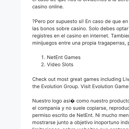
casino online.
?Pero por supuesto si! En caso de que en
las bonos sobre casino. Solo debes opta
registres en el casino en internet. Tamb
minijuegos entre una propia tragaperras, p
NetEnt Games
Video Slots
Check out most great games including Li
the Evolution Group. Visit Evolution Game
Nuestro logo asi� como nuestro producto
el compania y no suele copiarse, reproduci
permiso escrito de NetEnt. Ni mucho men
mostrarse junto a objetivo inoportuno ind