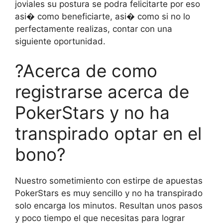
joviales su postura se podra felicitarte por eso
asi� como beneficiarte, asi� como si no lo
perfectamente realizas, contar con una
siguiente oportunidad.
?Acerca de como
registrarse acerca de
PokerStars y no ha
transpirado optar en el
bono?
Nuestro sometimiento con estirpe de apuestas
PokerStars es muy sencillo y no ha transpirado
solo encarga los minutos. Resultan unos pasos
y poco tiempo el que necesitas para lograr