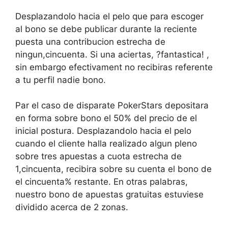
Desplazandolo hacia el pelo que para escoger
al bono se debe publicar durante la reciente
puesta una contribucion estrecha de
ningun,cincuenta. Si una aciertas, ?fantastica! ,
sin embargo efectivament no recibiras referente
a tu perfil nadie bono.
Par el caso de disparate PokerStars depositara
en forma sobre bono el 50% del precio de el
inicial postura. Desplazandolo hacia el pelo
cuando el cliente halla realizado algun pleno
sobre tres apuestas a cuota estrecha de
1,cincuenta, recibira sobre su cuenta el bono de
el cincuenta% restante. En otras palabras,
nuestro bono de apuestas gratuitas estuviese
dividido acerca de 2 zonas.