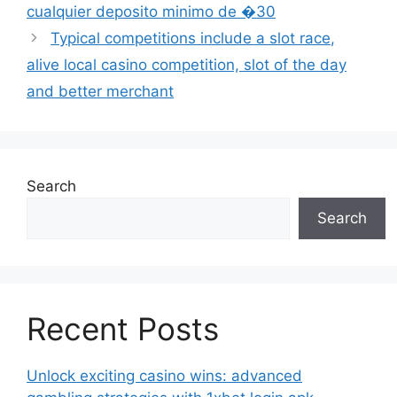
cualquier deposito minimo de �30
Typical competitions include a slot race,
alive local casino competition, slot of the day
and better merchant
Search
Search
Recent Posts
Unlock exciting casino wins: advanced