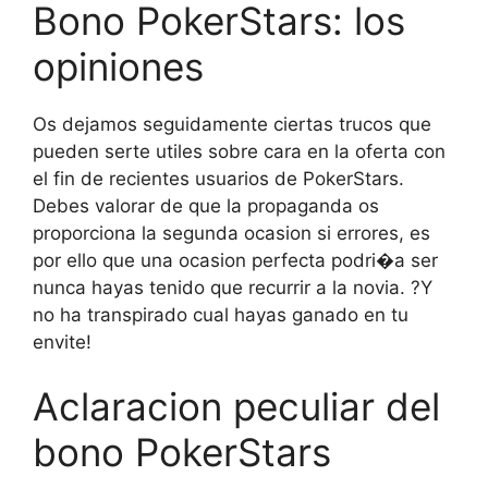
Bono PokerStars: los
opiniones
Os dejamos seguidamente ciertas trucos que
pueden serte utiles sobre cara en la oferta con
el fin de recientes usuarios de PokerStars.
Debes valorar de que la propaganda os
proporciona la segunda ocasion si errores, es
por ello que una ocasion perfecta podri�a ser
nunca hayas tenido que recurrir a la novia. ?Y
no ha transpirado cual hayas ganado en tu
envite!
Aclaracion peculiar del
bono PokerStars