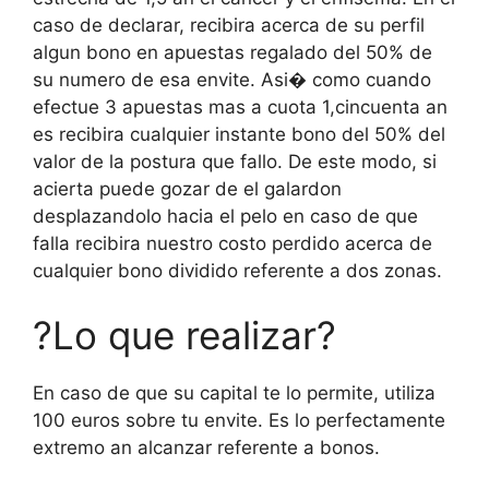
caso de declarar, recibira acerca de su perfil
algun bono en apuestas regalado del 50% de
su numero de esa envite. Asi� como cuando
efectue 3 apuestas mas a cuota 1,cincuenta an
es recibira cualquier instante bono del 50% del
valor de la postura que fallo. De este modo, si
acierta puede gozar de el galardon
desplazandolo hacia el pelo en caso de que
falla recibira nuestro costo perdido acerca de
cualquier bono dividido referente a dos zonas.
?Lo que realizar?
En caso de que su capital te lo permite, utiliza
100 euros sobre tu envite. Es lo perfectamente
extremo an alcanzar referente a bonos.