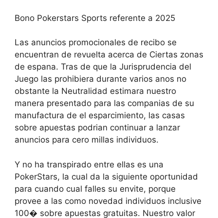
Bono Pokerstars Sports referente a 2025
Las anuncios promocionales de recibo se
encuentran de revuelta acerca de Ciertas zonas
de espana. Tras de que la Jurisprudencia del
Juego las prohibiera durante varios anos no
obstante la Neutralidad estimara nuestro
manera presentado para las companias de su
manufactura de el esparcimiento, las casas
sobre apuestas podrian continuar a lanzar
anuncios para cero millas individuos.
Y no ha transpirado entre ellas es una
PokerStars, la cual da la siguiente oportunidad
para cuando cual falles su envite, porque
provee a las como novedad individuos inclusive
100� sobre apuestas gratuitas. Nuestro valor