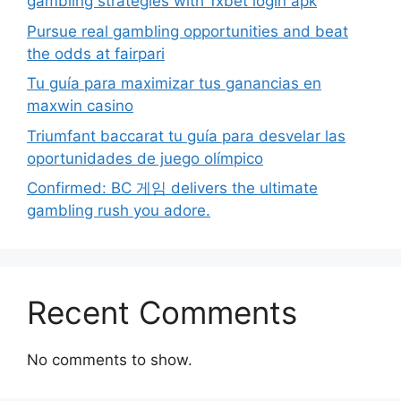
gambling strategies with 1xbet login apk
Pursue real gambling opportunities and beat
the odds at fairpari
Tu guía para maximizar tus ganancias en
maxwin casino
Triumfant baccarat tu guía para desvelar las
oportunidades de juego olímpico
Confirmed: BC 게임 delivers the ultimate
gambling rush you adore.
Recent Comments
No comments to show.