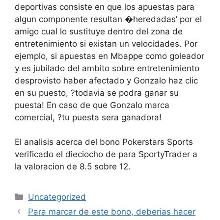
deportivas consiste en que los apuestas para
algun componente resultan �heredadas’ por el
amigo cual lo sustituye dentro del zona de
entretenimiento si existan un velocidades. Por
ejemplo, si apuestas en Mbappe como goleador
y es jubilado del ambito sobre entretenimiento
desprovisto haber afectado y Gonzalo haz clic
en su puesto, ?todavia se podra ganar su
puesta! En caso de que Gonzalo marca
comercial, ?tu puesta sera ganadora!
El analisis acerca del bono Pokerstars Sports
verificado el dieciocho de para SportyTrader a
la valoracion de 8.5 sobre 12.
Categories
Uncategorized
Para marcar de este bono, deberias hacer