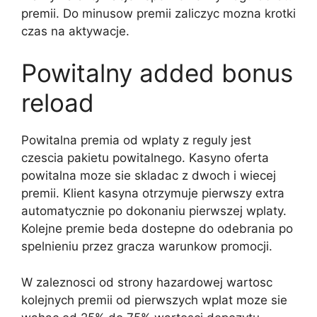
premii. Do minusow premii zaliczyc mozna krotki
czas na aktywacje.
Powitalny added bonus
reload
Powitalna premia od wplaty z reguly jest
czescia pakietu powitalnego. Kasyno oferta
powitalna moze sie skladac z dwoch i wiecej
premii. Klient kasyna otrzymuje pierwszy extra
automatycznie po dokonaniu pierwszej wplaty.
Kolejne premie beda dostepne do odebrania po
spelnieniu przez gracza warunkow promocji.
W zaleznosci od strony hazardowej wartosc
kolejnych premii od pierwszych wplat moze sie