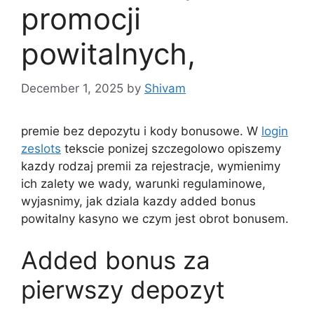
promocji
powitalnych,
December 1, 2025
by
Shivam
premie bez depozytu i kody bonusowe. W
login
zeslots
tekscie ponizej szczegolowo opiszemy
kazdy rodzaj premii za rejestracje, wymienimy
ich zalety we wady, warunki regulaminowe,
wyjasnimy, jak dziala kazdy added bonus
powitalny kasyno we czym jest obrot bonusem.
Added bonus za
pierwszy depozyt