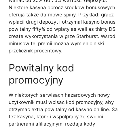
wahac od 25% do 75% wartosci depozytu.
Niektore kasyna oprocz srodkow bonusowych
oferuja takze darmowe spiny. Przyklad: gracz
wplacil drugi depozyt i otrzymal kasyno bonus
powitalny fifty% od wplaty as well as thirty DS
create wykorzystania w grze Starburst. Wsrod
minusow tej premii mozna wymienic niski
przelicznik procentowy.
Powitalny kod
promocyjny
W niektorych serwisach hazardowych nowy
uzytkownik musi wpisac kod promocyjny, aby
otrzymac extra powitalny od kasyno on line. Sa
tez kasyna, ktore i wspolpracy ze swoimi
partnerami afiliacyjnymi rozdaja kody