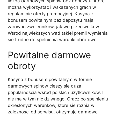
liczba darmowych spinow bez depozytu, ktore
mozna wykorzystac i wskazanych grach w
regulaminie oferty promocyjnej. Kasyna z
bonusem powitalnym bez depozytu maja
zarowno zwolennikow, jak we przeciwnikow.
Wsrod najwiekszych wad takiej premii wymienia
sie trudne do spelnienia warunki obrotowe.
Powitalne darmowe
obroty
Kasyno z bonusem powitalnym w formie
darmowych spinow cieszy sie duza
popularnoscia wsrod polskich uzytkownikow. I
nie ma w tym nic dziwnego. Gracz po spelnieniu
okreslonych warunkow, ktore sie roznia w
zaleznosci od serwisu, otrzymuje darmowe