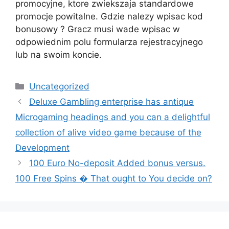
promocyjne, ktore zwiekszaja standardowe
promocje powitalne. Gdzie nalezy wpisac kod
bonusowy ? Gracz musi wade wpisac w
odpowiednim polu formularza rejestracyjnego
lub na swoim koncie.
Categories
Uncategorized
Deluxe Gambling enterprise has antique
Microgaming headings and you can a delightful
collection of alive video game because of the
Development
100 Euro No-deposit Added bonus versus.
100 Free Spins � That ought to You decide on?