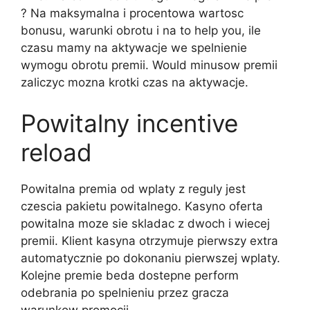
? Na maksymalna i procentowa wartosc
bonusu, warunki obrotu i na to help you, ile
czasu mamy na aktywacje we spelnienie
wymogu obrotu premii. Would minusow premii
zaliczyc mozna krotki czas na aktywacje.
Powitalny incentive
reload
Powitalna premia od wplaty z reguly jest
czescia pakietu powitalnego. Kasyno oferta
powitalna moze sie skladac z dwoch i wiecej
premii. Klient kasyna otrzymuje pierwszy extra
automatycznie po dokonaniu pierwszej wplaty.
Kolejne premie beda dostepne perform
odebrania po spelnieniu przez gracza