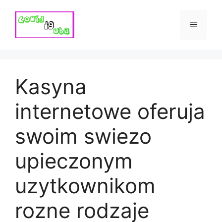
Skip
to
Menu
content
Kasyna
internetowe oferuja
swoim swiezo
upieczonym
uzytkownikom
rozne rodzaje