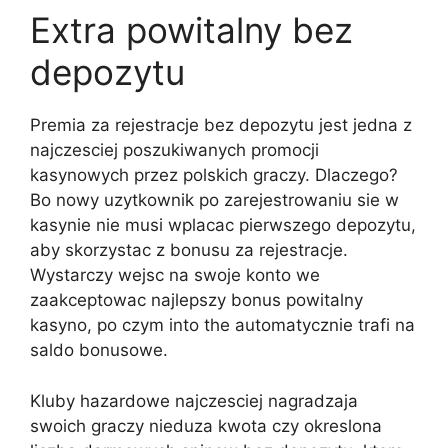
Extra powitalny bez
depozytu
Premia za rejestracje bez depozytu jest jedna z
najczesciej poszukiwanych promocji
kasynowych przez polskich graczy. Dlaczego?
Bo nowy uzytkownik po zarejestrowaniu sie w
kasynie nie musi wplacac pierwszego depozytu,
aby skorzystac z bonusu za rejestracje.
Wystarczy wejsc na swoje konto we
zaakceptowac najlepszy bonus powitalny
kasyno, po czym into the automatycznie trafi na
saldo bonusowe.
Kluby hazardowe najczesciej nagradzaja
swoich graczy nieduza kwota czy okreslona