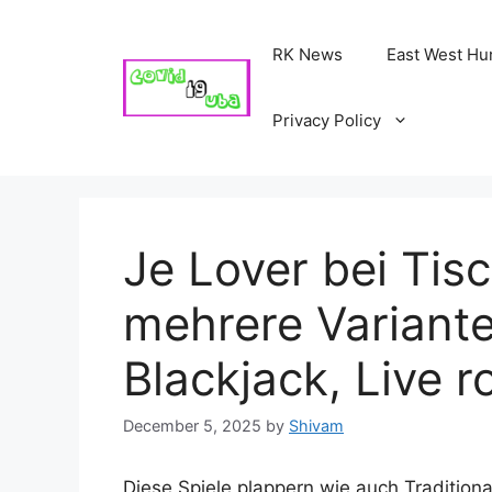
Skip
to
RK News
East West Hu
content
Privacy Policy
Je Lover bei Tis
mehrere Variante
Blackjack, Live r
December 5, 2025
by
Shivam
Diese Spiele plappern wie auch Traditiona