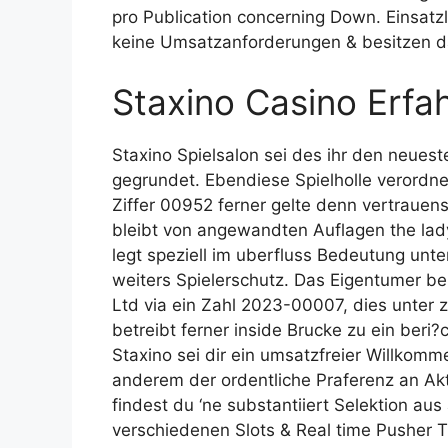
pro Publication concerning Down. Einsatzl
keine Umsatzanforderungen & besitzen d
Staxino Casino Erfa
Staxino Spielsalon sei des ihr den neues
gegrundet. Ebendiese Spielholle verordn
Ziffer 00952 ferner gelte denn vertraue
bleibt von angewandten Auflagen the lad
legt speziell im uberfluss Bedeutung unter
weiters Spielerschutz. Das Eigentumer b
Ltd via ein Zahl 2023-00007, dies unter 
betreibt ferner inside Brucke zu ein beri
Staxino sei dir ein umsatzfreier Willkom
anderem der ordentliche Praferenz an Akt
findest du ‘ne substantiiert Selektion au
verschiedenen Slots & Real time Pusher T