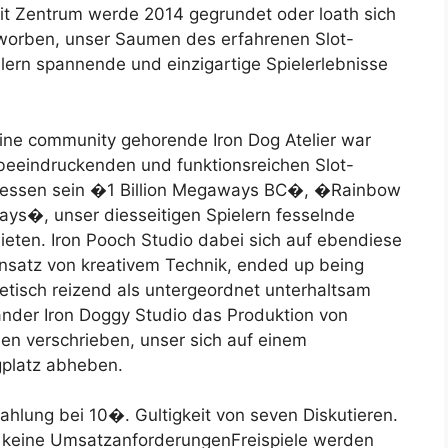
mit Zentrum werde 2014 gegrundet oder loath sich
worben, unser Saumen des erfahrenen Slot-
elern spannende und einzigartige Spielerlebnisse
ine community gehorende Iron Dog Atelier war
beeindruckenden und funktionsreichen Slot-
gemessen sein �1 Billion Megaways BC�, �Rainbow
s�, unser diesseitigen Spielern fesselnde
eten. Iron Pooch Studio dabei sich auf ebendiese
nsatz von kreativem Technik, ended up being
etisch reizend als untergeordnet unterhaltsam
nander Iron Doggy Studio das Produktion von
n verschrieben, unser sich auf einem
platz abheben.
ahlung bei 10�. Gultigkeit von seven Diskutieren.
 keine UmsatzanforderungenFreispiele werden