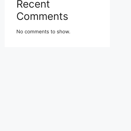
Recent
Comments
No comments to show.