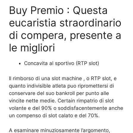
Buy Premio : Questa
eucaristia straordinario
di compera, presente a
le migliori
Concavita al sportivo (RTP slot)
Il rimborso di una slot machine , o RTP slot, e
quanto indivisible atleta puo ripromettersi di
conservare del suo bankroll per punto alle
vincite nette medie. Certain rimpatrio di slot
volante e del 90% o soddisfacentemente anche
un compenso di slot calato e del 70%.
A esaminare minuziosamente l’argomento,