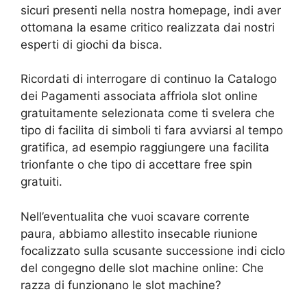
sicuri presenti nella nostra homepage, indi aver
ottomana la esame critico realizzata dai nostri
esperti di giochi da bisca.
Ricordati di interrogare di continuo la Catalogo
dei Pagamenti associata affriola slot online
gratuitamente selezionata come ti svelera che
tipo di facilita di simboli ti fara avviarsi al tempo
gratifica, ad esempio raggiungere una facilita
trionfante o che tipo di accettare free spin
gratuiti.
Nell’eventualita che vuoi scavare corrente
paura, abbiamo allestito insecable riunione
focalizzato sulla scusante successione indi ciclo
del congegno delle slot machine online: Che
razza di funzionano le slot machine?