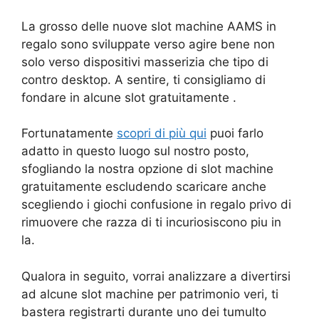
La grosso delle nuove slot machine AAMS in
regalo sono sviluppate verso agire bene non
solo verso dispositivi masserizia che tipo di
contro desktop. A sentire, ti consigliamo di
fondare in alcune slot gratuitamente .
Fortunatamente
scopri di più qui
puoi farlo
adatto in questo luogo sul nostro posto,
sfogliando la nostra opzione di slot machine
gratuitamente escludendo scaricare anche
scegliendo i giochi confusione in regalo privo di
rimuovere che razza di ti incuriosiscono piu in
la.
Qualora in seguito, vorrai analizzare a divertirsi
ad alcune slot machine per patrimonio veri, ti
bastera registrarti durante uno dei tumulto