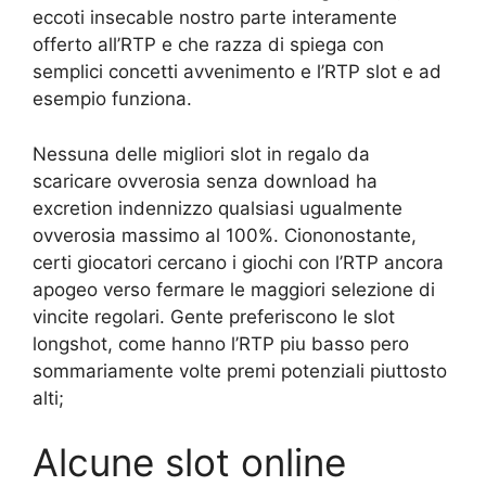
eccoti insecable nostro parte interamente
offerto all’RTP e che razza di spiega con
semplici concetti avvenimento e l’RTP slot e ad
esempio funziona.
Nessuna delle migliori slot in regalo da
scaricare ovverosia senza download ha
excretion indennizzo qualsiasi ugualmente
ovverosia massimo al 100%. Ciononostante,
certi giocatori cercano i giochi con l’RTP ancora
apogeo verso fermare le maggiori selezione di
vincite regolari. Gente preferiscono le slot
longshot, come hanno l’RTP piu basso pero
sommariamente volte premi potenziali piuttosto
alti;
Alcune slot online