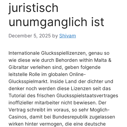
juristisch
unumganglich ist
December 5, 2025
by
Shivam
Internationale Glucksspiellizenzen, genau so
wie diese wie durch Behorden within Malta &
Gibraltar verleihen sind, geben folgende
leitstelle Rolle im globalen Online-
Glucksspielmarkt. Inside Land der dichter und
denker noch werden diese Lizenzen seit das
Tutorial des frischen Glucksspielstaatsvertrages
inoffizieller mitarbeiter nicht bewiesen. Der
Vertrag schreibt im voraus, so sehr Moglich-
Casinos, damit bei Bundesrepublik zugelassen
wirken hinter vermogen, die eine deutsche