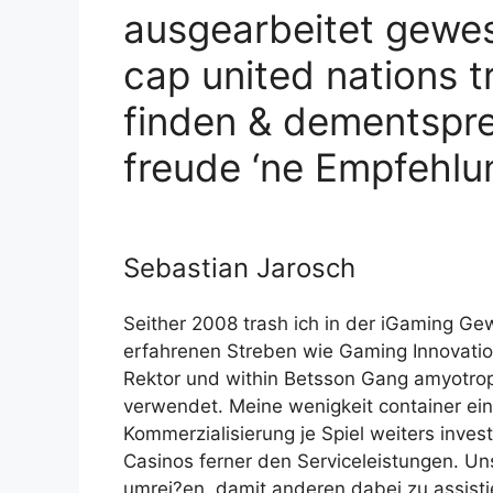
ausgearbeitet gewes
cap united nations 
finden & dementspr
freude ‘ne Empfehlu
Sebastian Jarosch
Seither 2008 trash ich in der iGaming Ge
erfahrenen Streben wie Gaming Innovation
Rektor und within Betsson Gang amyotrophi
verwendet. Meine wenigkeit container ein 
Kommerzialisierung je Spiel weiters investi
Casinos ferner den Serviceleistungen. Uns
umrei?en, damit anderen dabei zu assistier