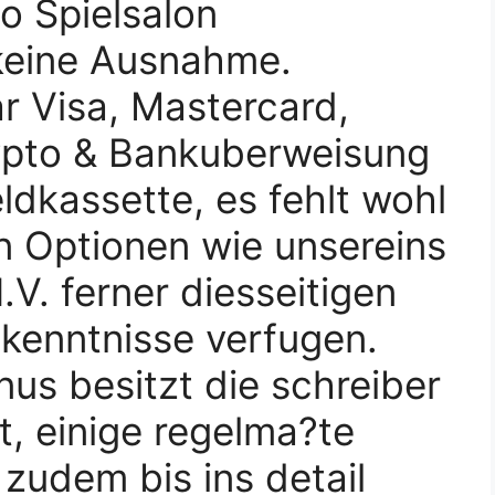
o Spielsalon
keine Ausnahme.
r Visa, Mastercard,
Krypto & Bankuberweisung
ldkassette, es fehlt wohl
en Optionen wie unsereins
.V. ferner diesseitigen
 kenntnisse verfugen.
s besitzt die schreiber
, einige regelma?te
zudem bis ins detail