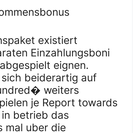
lkommensbonus
paket existiert
raten Einzahlungsboni
abgespielt eignen.
sich beiderartig auf
hundred� weiters
pielen je Report towards
in betrieb das
 mal uber die