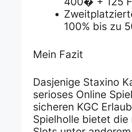
400� + 125 Fr
Zweitplatziert
100% bis zu 5
Mein Fazit
Dasjenige Staxino Ka
serioses Online Spie
sicheren KGC Erlaub
Spielholle bietet die
Slots unter anderem