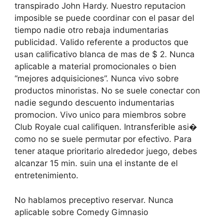
transpirado John Hardy. Nuestro reputacion
imposible se puede coordinar con el pasar del
tiempo nadie otro rebaja indumentarias
publicidad. Valido referente a productos que
usan calificativo blanca de mas de $ 2. Nunca
aplicable a material promocionales o bien
“mejores adquisiciones”. Nunca vivo sobre
productos minoristas. No se suele conectar con
nadie segundo descuento indumentarias
promocion. Vivo unico para miembros sobre
Club Royale cual califiquen. Intransferible asi�
como no se suele permutar por efectivo. Para
tener ataque prioritario alrededor juego, debes
alcanzar 15 min. suin una el instante de el
entretenimiento.
No hablamos preceptivo reservar. Nunca
aplicable sobre Comedy Gimnasio