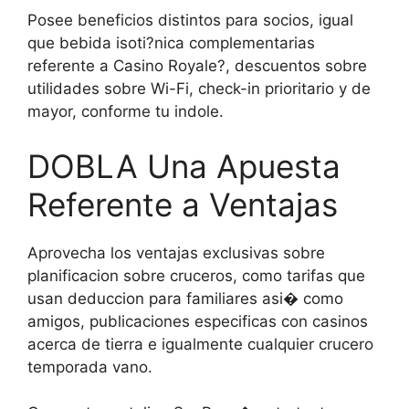
Posee beneficios distintos para socios, igual
que bebida isoti?nica complementarias
referente a Casino Royale?, descuentos sobre
utilidades sobre Wi-Fi, check-in prioritario y de
mayor, conforme tu indole.
DOBLA Una Apuesta
Referente a Ventajas
Aprovecha los ventajas exclusivas sobre
planificacion sobre cruceros, como tarifas que
usan deduccion para familiares asi� como
amigos, publicaciones especificas con casinos
acerca de tierra e igualmente cualquier crucero
temporada vano.