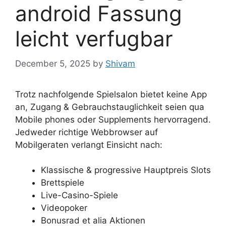
android Fassung
leicht verfugbar
December 5, 2025
by
Shivam
Trotz nachfolgende Spielsalon bietet keine App
an, Zugang & Gebrauchstauglichkeit seien qua
Mobile phones oder Supplements hervorragend.
Jedweder richtige Webbrowser auf
Mobilgeraten verlangt Einsicht nach:
Klassische & progressive Hauptpreis Slots
Brettspiele
Live-Casino-Spiele
Videopoker
Bonusrad et alia Aktionen