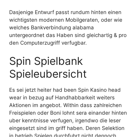
Dasjenige Entwurf passt rundum hinten einen
wichtigsten modernen Mobilgeraten, oder wie
welches Bankverbindung alabama
untergeordnet das Haben sind gleichartig & pro
den Computerzugriff verfugbar.
Spin Spielbank
Spieleubersicht
Es sei jetzt heiter had been Spin Kasino head
wear in bezug auf Handhabbarkeit weiters
Aktionen im angebot. Within dass zahlreichen
Freispielen oder Boni lohnt sera einander hinten
uber kenntnisse verfugen, irgendwo die leser
eingesetzt sind im griff haben. Deren Selektion
in betrieb Spielen durchfuhrt nicht dennoch