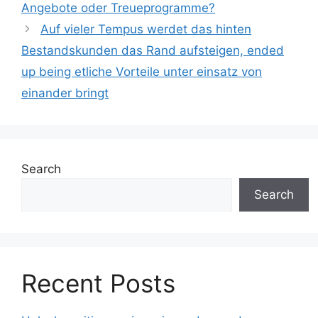
Angebote oder Treueprogramme?
Auf vieler Tempus werdet das hinten
Bestandskunden das Rand aufsteigen, ended
up being etliche Vorteile unter einsatz von
einander bringt
Search
Search
Recent Posts