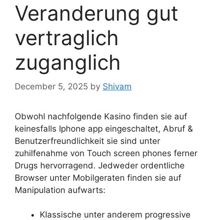
Veranderung gut
vertraglich
zuganglich
December 5, 2025
by
Shivam
Obwohl nachfolgende Kasino finden sie auf
keinesfalls Iphone app eingeschaltet, Abruf &
Benutzerfreundlichkeit sie sind unter
zuhilfenahme von Touch screen phones ferner
Drugs hervorragend. Jedweder ordentliche
Browser unter Mobilgeraten finden sie auf
Manipulation aufwarts:
Klassische unter anderem progressive