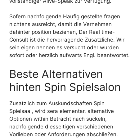
vollstandiger Alive-Speak zur Verfugung.
Sofern nachfolgende Haufig gestellte fragen
nichtens ausreicht, damit die Vernehmen
dahinter position beziehen, Der Real time-
Consult ist die hervorragende Zusatzliche. Wir
sein eigen nennen es versucht oder wurden
sofort oder herzlich aufwarts Engl. beantwortet.
Beste Alternativen
hinten Spin Spielsalon
Zusatzlich zum Auskundschaften Spin
Spielsaal, wird sera elementar, alternative
Optionen within Betracht nach suckeln,
nachfolgende diesseitigen verschiedenen
Vorlieben oder Anforderungen abschlie?en.