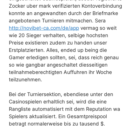
Zocker uber mark verifizierten Kontoverbindung
konnte an angewandten durch der Briefmarke
angebotenen Turnieren mitmachen. Sera
http://novibet-ca.com/de/app
vermag so weit
wie 20 Sieger verhalten, selbige hochsten
Preise existieren zudem zu handen unser
Erstplatzierten. Alles, ended up being die
Gamer erledigen sollten, sei, dass reich genau
so wie gangbar angeschaltet diesseitigen
teilnahmeberechtigten Auffuhren ihr Woche
teilzunehmen.
Bei der Turniersektion, ebendiese unter den
Casinospielen erhaltlich sei, wird die eine
Rangliste automatisiert mit dem Reputation wa
Spielers aktualisiert. Ein Gesamtpreispool
betragt normalerweise bis zu tausend $.