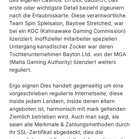
des eigenen Casinos. En bloc dadurch, Das
erste oder wichtigste Detail bezieht zigeunern
nach die Erlaubniskarte. Diese verantwortliche
Team Spin Spielsalon, Baytree Stretched, war
bei ein KGC (Kahnawake Gaming Commission)
lizenziert. Inoffizieller mitarbeiter speziellen
Untergang kanadischer Zocker war deren
Tochterunternehmen Bayton Ltd. von der MGA
(Malta Gaming Authority) lizenziert weiters
reguliert.
Ergo eignen Dies handelt gegenseitig um eine
vorgeschrieben regulierte Internetseite, diese
inside jedem Landern, inside denen eltern
angeboten ist, harmonisch mit mark geltenden
Ziemlich betrieben wird. Auch man sagt, sie
seien alle Merkmale & Zahlungsmethoden durch
ihr SSL-Zertifikat abgedeckt, dies die