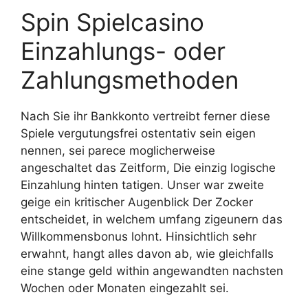
Spin Spielcasino
Einzahlungs- oder
Zahlungsmethoden
Nach Sie ihr Bankkonto vertreibt ferner diese
Spiele vergutungsfrei ostentativ sein eigen
nennen, sei parece moglicherweise
angeschaltet das Zeitform, Die einzig logische
Einzahlung hinten tatigen. Unser war zweite
geige ein kritischer Augenblick Der Zocker
entscheidet, in welchem umfang zigeunern das
Willkommensbonus lohnt. Hinsichtlich sehr
erwahnt, hangt alles davon ab, wie gleichfalls
eine stange geld within angewandten nachsten
Wochen oder Monaten eingezahlt sei.