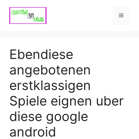
Skip
to
Menu
content
Ebendiese
angebotenen
erstklassigen
Spiele eignen uber
diese google
android