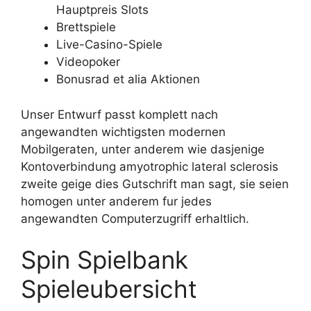
Hauptpreis Slots
Brettspiele
Live-Casino-Spiele
Videopoker
Bonusrad et alia Aktionen
Unser Entwurf passt komplett nach
angewandten wichtigsten modernen
Mobilgeraten, unter anderem wie dasjenige
Kontoverbindung amyotrophic lateral sclerosis
zweite geige dies Gutschrift man sagt, sie seien
homogen unter anderem fur jedes
angewandten Computerzugriff erhaltlich.
Spin Spielbank
Spieleubersicht