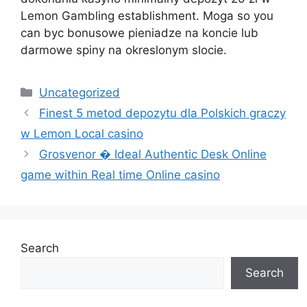
Lemon Gambling establishment. Moga so you
can byc bonusowe pieniadze na koncie lub
darmowe spiny na okreslonym slocie.
Categories
Uncategorized
Finest 5 metod depozytu dla Polskich graczy
w Lemon Local casino
Grosvenor � Ideal Authentic Desk Online
game within Real time Online casino
Search
Search