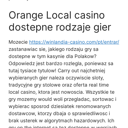
Orange Local casino
dostepne rodzaje gier
Mozecie
https://winlandia-casino.com/pt/entrar/
zastanawiac sie, jakiego rodzaju gry sa
dostepne w tym kasynie dla Polakow?
Odpowiedz jest bardzo rozlegla, poniewaz sa
tutaj tysiace tytulow! Carry out najchetniej
wybieranych gier naleza oczywiscie sloty,
tradycyjne gry stolowe oraz oferta real time
local casino, ktora jest nowoscia. Wszystkie te
gry mozemy would woli przegladac, sortowac i
wybierac sposrod dziesiatek renomowanych
dostawcow, ktorzy dbaja o sprawiedliwosc i
brak usterek w algorytmach hazardowych. Ich
gry on the internet sa tez dostepne w wersjach