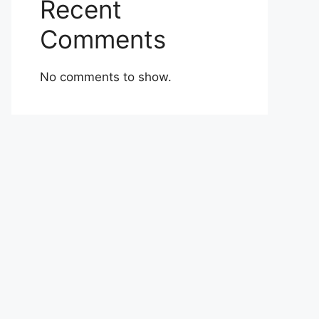
Recent
Comments
No comments to show.