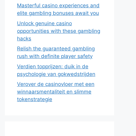
Masterful casino experiences and
elite gambling bonuses await you
Unlock genuine casino
opportunities with these gambling
hacks
Relish the guaranteed gambling
rush with definite player safety
Verdien topprijzen: duik in de
psychologie van gokwedstrijden
Verover de casinovloer met een
winnaarsmentaliteit en slimme
tokenstrategie