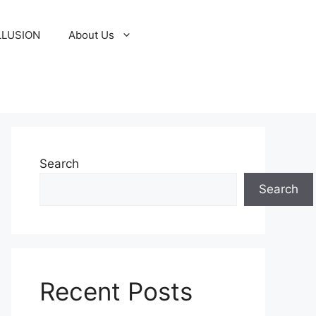
LLUSION
About Us
Search
Search
Recent Posts