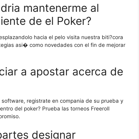
dria mantenerme al
iente de el Poker?
splazandolo hacia el pelo visita nuestra biti?cora
rategias asi� como novedades con el fin de mejorar
ciar a apostar acerca de
 software, registrate en compania de su prueba y
entro del poker? Prueba las torneos Freeroll
promiso.
artes designar