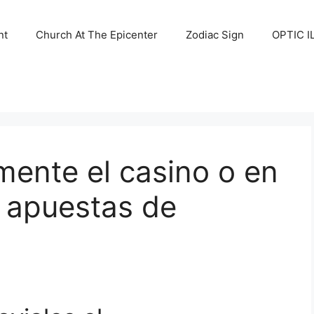
nt
Church At The Epicenter
Zodiac Sign
OPTIC I
ente el casino o en
 apuestas de