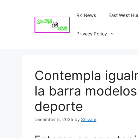
Skip
to
RK News
East West Hu
content
Privacy Policy
Contempla igualm
la barra modelos
deporte
December 5, 2025
by
Shivam