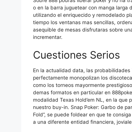
Sobre 888 podras liberar poker y no ha t
o en la barra juguetear con manga larga 
utilizando el enriquecido y remodelado pl
tiempo los ventanas mas sencillas, orden
asequible de mesas disfrutaras sobre una 
incrementar.
Cuestiones Serios
En la actualidad data, las probabilida
perfectamente monopolizan los discotecas
como los torneos mayormente prestigioso
demas formatos en particular en 888poker:
modalidad Texas Hold’em NL, en la que p
nuestro buy-in. Snap Poker: Garbo de par
Fold”, se puede foldear en que te consiga
a una diferente entidad financiera, jovial