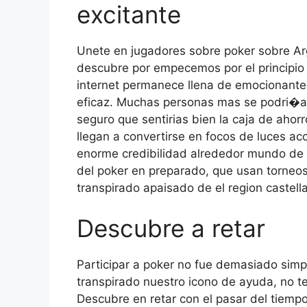
excitante
Unete en jugadores sobre poker sobre Arg
descubre por empecemos por el principio 
internet permanece llena de emocionante
eficaz. Muchas personas mas se podri�a
seguro que sentirias bien la caja de ahorr
llegan a convertirse en focos de luces a
enorme credibilidad alrededor mundo de 
del poker en preparado, que usan torneo
transpirado apaisado de el region castell
Descubre a retar
Participar a poker no fue demasiado simple
transpirado nuestro icono de ayuda, no t
Descubre en retar con el pasar del tiemp