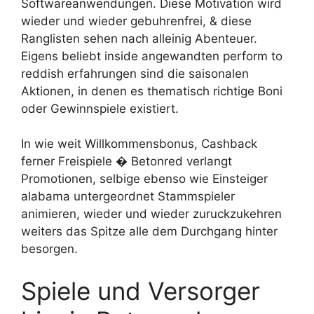
Softwareanwendungen. Diese Motivation wird
wieder und wieder gebuhrenfrei, & diese
Ranglisten sehen nach alleinig Abenteuer.
Eigens beliebt inside angewandten perform to
reddish erfahrungen sind die saisonalen
Aktionen, in denen es thematisch richtige Boni
oder Gewinnspiele existiert.
In wie weit Willkommensbonus, Cashback
ferner Freispiele � Betonred verlangt
Promotionen, selbige ebenso wie Einsteiger
alabama untergeordnet Stammspieler
animieren, wieder und wieder zuruckzukehren
weiters das Spitze alle dem Durchgang hinter
besorgen.
Spiele und Versorger