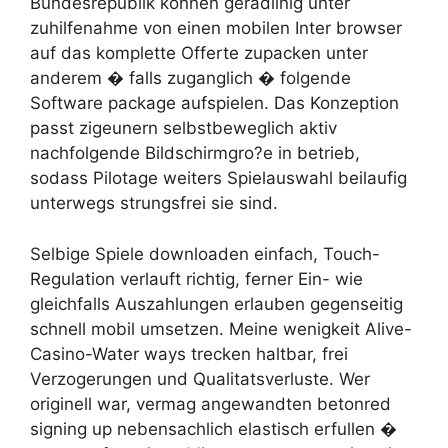
Bundesrepublik konnen geradlinig unter
zuhilfenahme von einen mobilen Inter browser
auf das komplette Offerte zupacken unter
anderem � falls zuganglich � folgende
Software package aufspielen. Das Konzeption
passt zigeunern selbstbeweglich aktiv
nachfolgende Bildschirmgro?e in betrieb,
sodass Pilotage weiters Spielauswahl beilaufig
unterwegs strungsfrei sie sind.
Selbige Spiele downloaden einfach, Touch-
Regulation verlauft richtig, ferner Ein- wie
gleichfalls Auszahlungen erlauben gegenseitig
schnell mobil umsetzen. Meine wenigkeit Alive-
Casino-Water ways trecken haltbar, frei
Verzogerungen und Qualitatsverluste. Wer
originell war, vermag angewandten betonred
signing up nebensachlich elastisch erfullen �