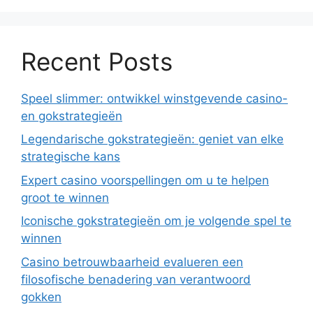
Recent Posts
Speel slimmer: ontwikkel winstgevende casino-
en gokstrategieën
Legendarische gokstrategieën: geniet van elke
strategische kans
Expert casino voorspellingen om u te helpen
groot te winnen
Iconische gokstrategieën om je volgende spel te
winnen
Casino betrouwbaarheid evalueren een
filosofische benadering van verantwoord
gokken