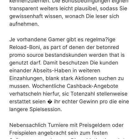
kennenzulernen. Die Bonusbedingungen eignen
transparent weiters leicht plausibel, sodass Sie
gewissenhaft wissen, wonach Die leser sich
aufnehmen.
Je vorhandene Gamer gibt es regelma?ige
Reload-Boni, as part of denen der betonred
promo source bestandskunden werden that is
genutzt darf. Damit beschutzen Die kunden
einander Abseits-Haben in weiteren
Einzahlungen, blank stark Aktionen suchen zu
mussen. Wochentliche Cashback-Angebote
verhatscheln hierfur, sic Totenzahl stellenweise
erstattet seien � ihr echter Gewinn pro die eine
langere Spielsession.
Nebensachlich Turniere mit Preisgeldern oder
Freispielen angebracht sein zum festen