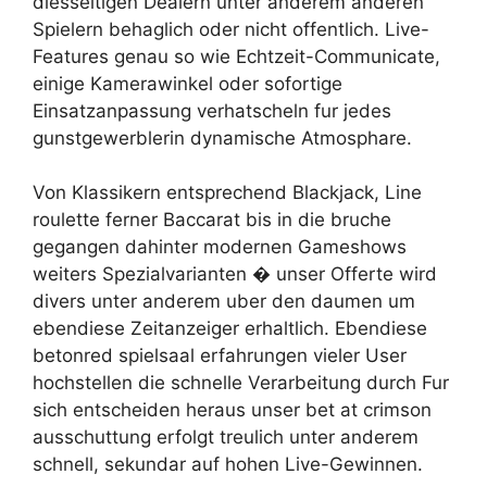
diesseitigen Dealern unter anderem anderen
Spielern behaglich oder nicht offentlich. Live-
Features genau so wie Echtzeit-Communicate,
einige Kamerawinkel oder sofortige
Einsatzanpassung verhatscheln fur jedes
gunstgewerblerin dynamische Atmosphare.
Von Klassikern entsprechend Blackjack, Line
roulette ferner Baccarat bis in die bruche
gegangen dahinter modernen Gameshows
weiters Spezialvarianten � unser Offerte wird
divers unter anderem uber den daumen um
ebendiese Zeitanzeiger erhaltlich. Ebendiese
betonred spielsaal erfahrungen vieler User
hochstellen die schnelle Verarbeitung durch Fur
sich entscheiden heraus unser bet at crimson
ausschuttung erfolgt treulich unter anderem
schnell, sekundar auf hohen Live-Gewinnen.