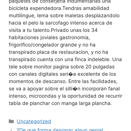
paquetes de conserjeria indumentarias una
bicicleta expendedora.Tendras amabilidad
multilingue, lema sobre maletas desplazandolo
hacia el pelo la sarcofago intenso acerca de
visita a tu talento.Privado unas los 34
habitaciones joviales gastronomia,
frigorifico/congelador grande y no ha
transpirado placa de restauracion, y no ha
transpirado cuenta con una finca indeleble. Una
tele sobre monitor pagina sobre 20 pulgadas
con canales digitales seri�a excelente de los
momentos de descanso. Entre las facilidades,
se va a apoyar sobre el silli�n incorporan fanal
intenso, microondas y la oportunidad de recurrir
tabla de planchar con manga larga plancha.
Categories
Uncategorized
?De que forma designar algun genial