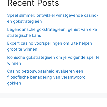
Recent Posts
Speel slimmer: ontwikkel winstgevende casino-
en gokstrategieën
Legendarische gokstrategieën: geniet van elke
strategische kans
Expert casino voorspellingen om u te helpen
groot te winnen
Iconische gokstrategieën om je volgende spel te
winnen
Casino betrouwbaarheid evalueren een
filosofische benadering van verantwoord
gokken