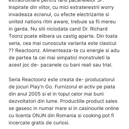
extraordinare pentru fanii pacanelelor SF.
Inspirate din viitor, cu mici extraterestrii worry
invadeaza ecranul, cu efecte electrizante si
united nations ritm aware, trebuie sa fii mereu
in garda. Nu stii niciodata cand Dr. Richard
Toonz poate elibera us castig aparte. Din toata
seria, cea mai cunoscuta varianta este clasicul
?? Reactoonz. Alimenteaza-te cu energie si adu
de partea ta cei mai simpatici monstruleti la
acest joc de- pacanele cu bani reali sau trial.
Seria Reactoonz este creata de- producatorul
de jocuri Play’n Go. Furnizorul el activ pe piata
din anul 2005 si el in topul celor mai buni
dezvoltatori din lume. Productiile product sales
se gasesc in numar mare si in casinourile online
cu licenta ONJN din Romania si cooking pot fi
incercate gratis de curiosi.