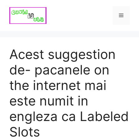
Skip
to
Menu
content
Acest suggestion
de- pacanele on
the internet mai
este numit in
engleza ca Labeled
Slots