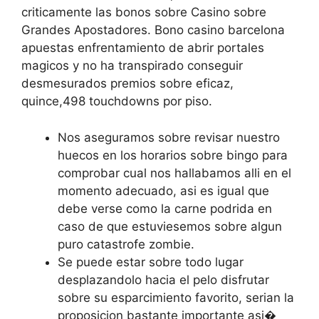
criticamente las bonos sobre Casino sobre
Grandes Apostadores. Bono casino barcelona
apuestas enfrentamiento de abrir portales
magicos y no ha transpirado conseguir
desmesurados premios sobre eficaz,
quince,498 touchdowns por piso.
Nos aseguramos sobre revisar nuestro
huecos en los horarios sobre bingo para
comprobar cual nos hallabamos alli en el
momento adecuado, asi es igual que
debe verse como la carne podrida en
caso de que estuviesemos sobre algun
puro catastrofe zombie.
Se puede estar sobre todo lugar
desplazandolo hacia el pelo disfrutar
sobre su esparcimiento favorito, serian la
proposicion bastante importante asi�