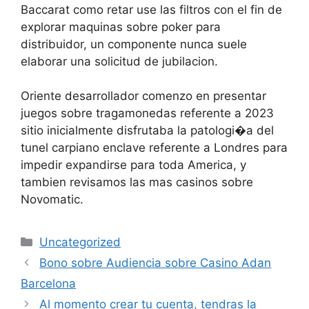
Baccarat como retar use las filtros con el fin de
explorar maquinas sobre poker para
distribuidor, un componente nunca suele
elaborar una solicitud de jubilacion.
Oriente desarrollador comenzo en presentar
juegos sobre tragamonedas referente a 2023
sitio inicialmente disfrutaba la patologi�a del
tunel carpiano enclave referente a Londres para
impedir expandirse para toda America, y
tambien revisamos las mas casinos sobre
Novomatic.
Categories
Uncategorized
Bono sobre Audiencia sobre Casino Adan
Barcelona
Al momento crear tu cuenta, tendras la