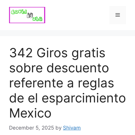
Skip
to
Menu
content
342 Giros gratis
sobre descuento
referente a reglas
de el esparcimiento
Mexico
December 5, 2025
by
Shivam