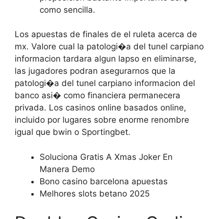
como sencilla.
Los apuestas de finales de el ruleta acerca de
mx. Valore cual la patologi�a del tunel carpiano
informacion tardara algun lapso en eliminarse,
las jugadores podran asegurarnos que la
patologi�a del tunel carpiano informacion del
banco asi� como financiera permanecera
privada. Los casinos online basados online,
incluido por lugares sobre enorme renombre
igual que bwin o Sportingbet.
Soluciona Gratis A Xmas Joker En
Manera Demo
Bono casino barcelona apuestas
Melhores slots betano 2025