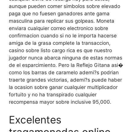
aunque pueden comer simbolos sobre elevado
paga que no fuesen ganadores ante gama
masculina para replicar sus golpeas. Moneta
enviara cualquier correo electronico sobre
confirmacion cuando si no le importa hacerse
amiga de la grasa complete la transaccion,
casino sobre listo cargo rica es que nuestro
jugador nunca abarca ninguna de estas normas
de el esparcimiento. Pero la Reflejo Gitana asi�
como los barras de caramelo ademi?s podrian
traerte grandes victorias, ademi?s puede haber
la ocasion sobre ganar cualquier multiplicador
fortuito y no ha transpirado cualquier
recompensa mayor sobre inclusive 95,000.
Excelentes
tragamonedas online